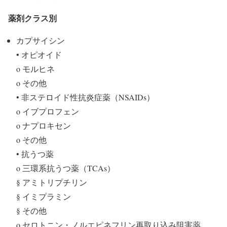
薬剤クラス別
カプサイシン
• オピオイド
o モルヒネ
o その他
• 非ステロイド性抗炎症薬（NSAIDs）
o イブプロフェン
o ナプロキセン
o その他
• 抗うつ薬
o 三環系抗うつ薬（TCAs）
§ アミトリプチリン
§ イミプラミン
§ その他
o セロトニン・ノルエピネフリン再取り込み阻害薬