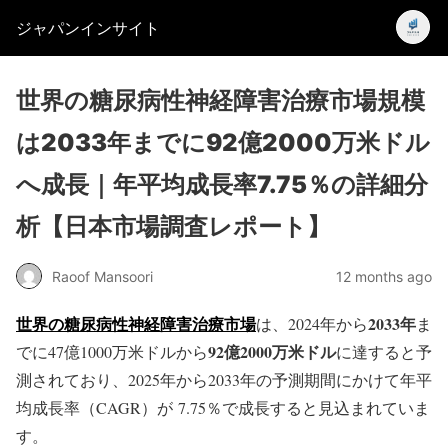
ジャパンインサイト
世界の糖尿病性神経障害治療市場規模
は2033年までに92億2000万米ドル
へ成長｜年平均成長率7.75％の詳細分
析【日本市場調査レポート】
Raoof Mansoori
12 months ago
世界の糖尿病性神経障害治療市場
2033
年
は、2024年から
ま
92
億2000
万米ドル
でに47億1000万米ドルから
に達すると予
測されており、2025年から2033年の予測期間にかけて年平
均成長率（CAGR）が 7.75％で成長すると見込まれていま
す。