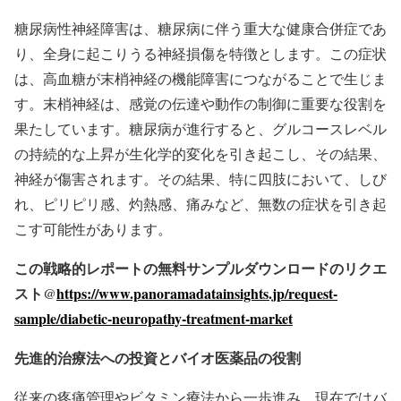
糖尿病性神経障害は、糖尿病に伴う重大な健康合併症であ
り、全身に起こりうる神経損傷を特徴とします。この症状
は、高血糖が末梢神経の機能障害につながることで生じま
す。末梢神経は、感覚の伝達や動作の制御に重要な役割を
果たしています。糖尿病が進行すると、グルコースレベル
の持続的な上昇が生化学的変化を引き起こし、その結果、
神経が傷害されます。その結果、特に四肢において、しび
れ、ピリピリ感、灼熱感、痛みなど、無数の症状を引き起
こす可能性があります。
この戦略的レポートの無料サンプルダウンロードのリクエ
スト@
https://www.panoramadatainsights.jp/request-
sample/diabetic-neuropathy-treatment-market
先進的治療法への投資とバイオ医薬品の役割
従来の疼痛管理やビタミン療法から一歩進み、現在ではバ