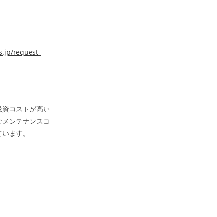
.jp/request-
投資コストが高い
なメンテナンスコ
ています。