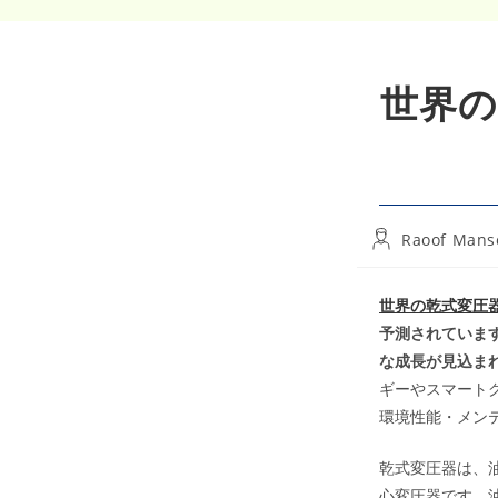
世界の
Post
Raoof Mans
author:
世界の乾式変圧
予測されています
な成長が見込ま
ギーやスマート
環境性能・メン
乾式変圧器は、
心変圧器です。