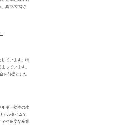
、真空/空冷さ
et
たしています。特
高まっています。
統合を前提とした
ネルギー効率の改
、リアルタイムで
ティや高度な産業