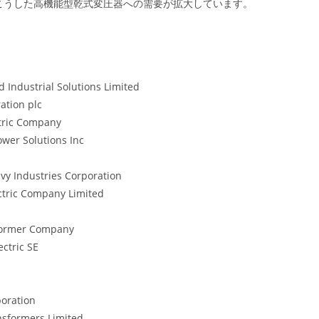
こうした高機能型乾式変圧器への需要が拡大しています。
 Industrial Solutions Limited
ation plc
tric Company
er Solutions Inc
y Industries Corporation
ectric Company Limited
ormer Company
ectric SE
oration
nsformers Limited