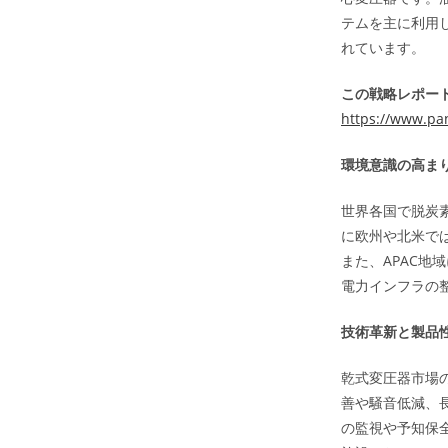
テムを主に利用
れています。
この戦略レポート
https://www.pa
環境意識の高ま
世界各国で脱炭
に欧州や北米で
また、APAC
電力インフラの
技術革新と製品
乾式変圧器市場
善や騒音低減、長
の監視や予知保