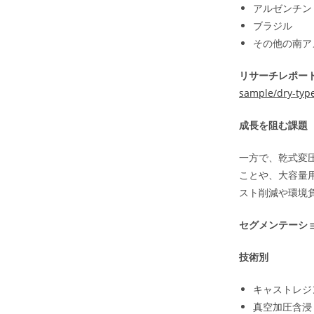
アルゼンチン
ブラジル
その他の南ア
リサーチレポート
sample/dry-typ
成長を阻む課題
一方で、乾式変
ことや、大容量
スト削減や環境
セグメンテーシ
技術別
キャストレジ
真空加圧含浸