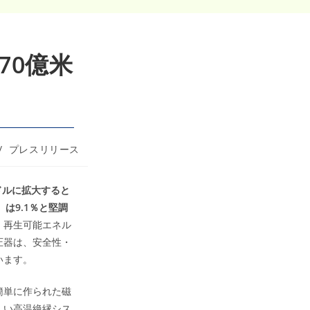
70億米
/
プレスリリース
米ドルに拡大すると
は9.1％と堅調
、再生可能エネル
圧器は、安全性・
います。
簡単に作られた磁
しい高温絶縁シス