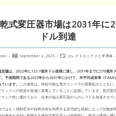
乾式変圧器市場は2031年に2
ドル到達
Post
Post
oori
September 2, 2025
エレクトロニクスと半導体
published:
category:
器市場
は、2022年に123.7億米ドル規模に達し、2031年までに270億
。予測期間である2023年から2031年にかけて、年平均成長率（CAGR）
れています。
この成長は、持続可能な電力インフラの需要拡大とともに
グリッドへの投資が急速に進展していることに起因しています。乾式変
テナンス性に優れており、従来の油入変圧器からのシフトを加速させて
油ではなく強制空冷や自然冷却を利用する近代的な技術によって比較的
油や液体を冷却に利用する液封式変圧器とは対照的に、乾式は環境に優