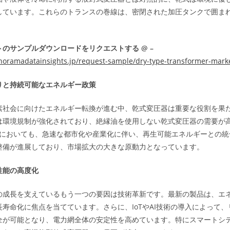
しています。これらのトランスの巻線は、密閉された加圧タンクで囲まれ
のサンプルダウンロードをリクエストする @ –
noramadatainsights.jp/request-sample/dry-type-transformer-mark
りと持続可能なエネルギー政策
素社会に向けたエネルギー転換が進む中、乾式変圧器は重要な役割を果
は環境規制が強化されており、絶縁油を使用しない乾式変圧器の需要が
地域においても、急速な都市化や産業化に伴い、再生可能エネルギーとの
整備が進展しており、市場拡大の大きな原動力となっています。
性能の高度化
の成長を支えているもう一つの要因は技術革新です。最新の製品は、エ
寿命化に焦点を当てています。さらに、IoTやAI技術の導入によって
全が可能となり、電力網全体の安定性を高めています。特にスマートシ