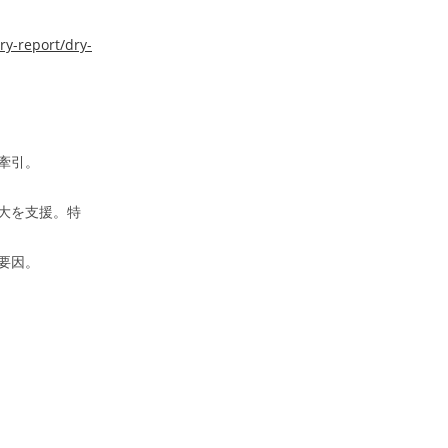
ry-report/dry-
牽引。
大を支援。特
要因。