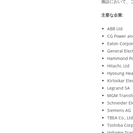
施設において、
主要な企業:
ABB Ltd
CG Power and
Eaton Corpor
General Elec
Hammond Pow
Hitachi, Ltd
Hyosung Heav
Kirloskar El
Legrand SA
MGM Transf
Schneider El
Siemens AG
TBEA Co., Ltd
Toshiba Corp
Voltamp Tra