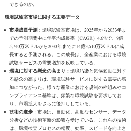
できるのか。
環境試験室市場に関する主要データ
市場成長予測：
環境試験室市場は、2025年から2033年ま
での予測期間中に年平均成長率（CAGR）4.6%で、9億
5,740万米ドルから2033年までに14億3,510万米ドルに成
長すると予測される。この成長は、全産業における環境
試験サービスの需要増加を反映している。
環境に対する懸念の高まり：
環境汚染と気候変動に対す
る懸念の高まりは、環境試験サービスに対する需要の増
加につながった。様々な産業における規制の枠組みやコ
ンプライアンス基準は、頻繁な環境試験を要求してお
り、市場拡大をさらに後押ししている。
術の進歩
技
：市場は、自動化、高度なセンサー、データ
分析などの技術革新の影響を受けている。これらの技術
は、環境検査プロセスの精度、効率、スピードを向上さ