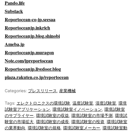
Pando.life
Substack
Reportocean-co-jp.seesaa
Reportoceanjp.inkrich
Reportoceanjp.blog.shinobi
Ameba.jp
Reportoceanjp.muragon
Note.com/jpreportocean
Reportoceanjp.livedoor.blog
plaza.rakuten.co.jp/reportocean
Categories:
プレスリリース
,
産業機械
Tags:
エレクトロニクスの環境試験
,
温度試験室
,
湿度試験室
,
環境
試験室アプリケーション
,
環境試験室イノベーション
,
環境試験室
のサプライヤー
,
環境試験室の収益
,
環境試験室の市場予測
,
環境試
験室の市場拡大
,
環境試験室の成長
,
環境試験室の投資
,
環境試験室
の業界動向
,
環境試験室の規格
,
環境試験室メーカー
,
環境試験室動