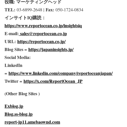
役職: マーケティングヘッド
TEL:
Fax:
03-6899-2648 |
050-1724-0834
インサイトIQ購読：
https://www.reportocean.co.jp/insightsiq
E-mail:
sales@reportocean.co.jp
URL:
https://reportocean.co.jp/
Blog Sites =
https://japaninsights.jp/
Social Media:
LinkedIn
=
https://www.linkedin.com/company/reportoceanjapan/
Twitter =
https://x.com/ReportOcean_JP
(Other Blog Sites )
Exblog.jp
Blog.ss-blog.jp
report-jp11.amebaownd.com