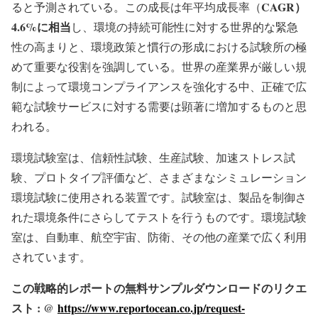
CAGR）
ると予測されている。この成長は年平均成長率（
4.6%に相当
し、環境の持続可能性に対する世界的な緊急
性の高まりと、環境政策と慣行の形成における試験所の極
めて重要な役割を強調している。世界の産業界が厳しい規
制によって環境コンプライアンスを強化する中、正確で広
範な試験サービスに対する需要は顕著に増加するものと思
われる。
環境試験室は、信頼性試験、生産試験、加速ストレス試
験、プロトタイプ評価など、さまざまなシミュレーション
環境試験に使用される装置です。試験室は、製品を制御さ
れた環境条件にさらしてテストを行うものです。環境試験
室は、自動車、航空宇宙、防衛、その他の産業で広く利用
されています。
この戦略的レポートの無料サンプルダウンロードのリクエ
スト : @
https://www.reportocean.co.jp/request-