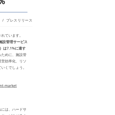
％
/
プレスリリース
されています。
に、施設管理サービス
）は7.1%に達す
るために、施設管
運営効率化、リソ
ていくでしょう。
ent-market
れには、ハードサ