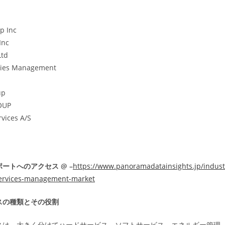
p Inc
Inc
Ltd
ities Management
up
OUP
rvices A/S
p
ートへのアクセス @ –
https://www.panoramadatainsights.jp/indust
-services-management-market
スの種類とその役割
スは、大きく分けてハードサービス、ソフトサービス、エネルギー管理