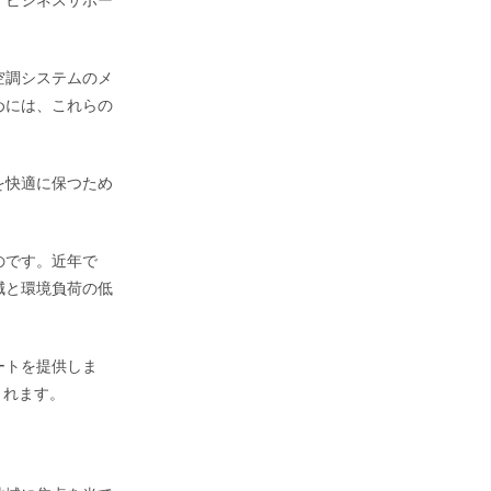
空調システムのメ
めには、これらの
を快適に保つため
のです。近年で
減と環境負荷の低
ートを提供しま
まれます。