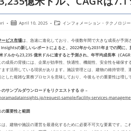
23,235億米ドル、CAGRは7.1
Post
Post
ri
April 10, 2025
インフォメーション・テクノロジー
published:
category:
サービス市場
は、急速に進化しており、今後数年間で大きな成長が予測
Data Insightsの新しいレポートによると、2022年から2031年までの間
 億米ドルから23,235 億米ドルに達すると予測され、年平均成長率（CAGR
この成長の背後には、企業が効率性、快適性、機能性、安全性を確保す
すます活用している現状があります。施設管理とは、建物の維持管理、
的とした複雑な業務プロセスを意味しており、今後もその重要性は増し
のサンプルダウンロードをリクエストする @ –
noramadatainsights.jp/request-sample/facility-services-managem
スの重要性と範囲
スは、建物や施設の運営を最適化するために必要不可欠な要素です。こ