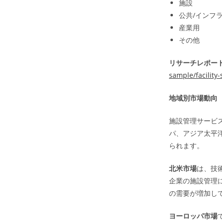
施設
公共/インフ
産業用
その他
リサーチレポート
sample/facilit
地域別市場動向
施設管理サービ
パ、アジア太平洋
られます。
北米市場
は、技
企業の施設管理
の需要が増加し
ヨーロッパ市場