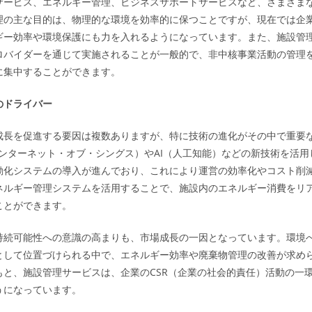
サービス、エネルギー管理、ビジネスサポートサービスなど、さまざま
理の主な目的は、物理的な環境を効率的に保つことですが、現在では企
ギー効率や環境保護にも力を入れるようになっています。また、施設管
ロバイダーを通じて実施されることが一般的で、非中核事業活動の管理
に集中することができます。
のドライバー
成長を促進する要因は複数ありますが、特に技術の進化がその中で重要
インターネット・オブ・シングス）やAI（人工知能）などの新技術を活
動化システムの導入が進んでおり、これにより運営の効率化やコスト削
ネルギー管理システムを活用することで、施設内のエネルギー消費をリ
ことができます。
持続可能性への意識の高まりも、市場成長の一因となっています。環境
として位置づけられる中で、エネルギー効率や廃棄物管理の改善が求め
もと、施設管理サービスは、企業のCSR（企業の社会的責任）活動の一
うになっています。