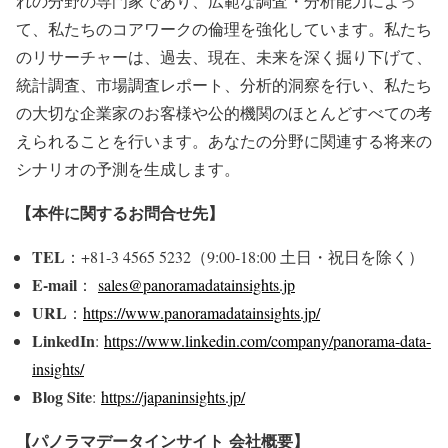
れの分野の専門家であり、広範な調査・分析能力によっ
て、私たちのコアワークの倫理を強化しています。私たち
のリサーチャーは、過去、現在、未来を深く掘り下げて、
統計調査、市場調査レポート、分析的洞察を行い、私たち
の大切な企業家のお客様や公的機関のほとんどすべての考
えられることを行います。あなたの分野に関連する将来の
シナリオの予測を生成します。
【本件に関するお問合せ先】
TEL
：+81-3 4565 5232（9:00-18:00 土日・祝日を除く）
E-mail
：
sales@panoramadatainsights.jp
URL
：
https://www.panoramadatainsights.jp/
LinkedIn
:
https://www.linkedin.com/company/panorama-data-
insights/
Blog Site
:
https://japaninsights.jp/
【パノラマデータインサイト
会社概要】