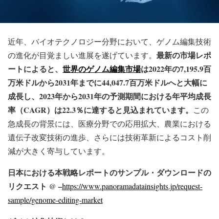
近年、バイオテクノロジー分野において、ゲノム編集技術
最新の市場レポ
の進化が目覚ましい進展を遂げています。
ートによると、
世界のゲノム編集市場
は2022年の7,195.9百
万米ドルから2031年までに44,047.7百万米ドルへと大幅に
成長し、2023年から2031年の予測期間における年平均成長
率（CAGR）は22.3％に達すると見込まれています。
この
急成長の背景には、医療分野での応用拡大、農業における
遺伝子改変技術の進歩、さらには技術革新によるコスト削
減が大きく寄与しています。
日本における本戦略レポートのサンプル・ダウンロードの
リクエスト @ –
https://www.panoramadatainsights.jp/request-
sample/genome-editing-market