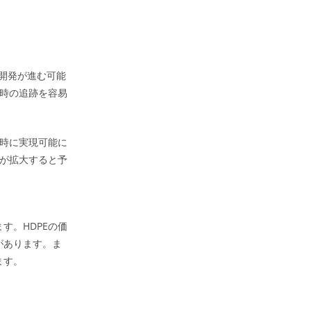
の開発が進む可能
送時の追跡を容易
同時に実現可能に
アが拡大すると予
す。HDPEの価
があります。ま
ます。