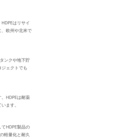
HDPEはリサイ
に、欧州や北米で
水タンクや地下貯
ロジェクトでも
。HDPEは耐薬
ています。
てHDPE製品の
両の軽量化と耐久