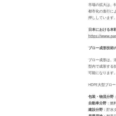
市場の拡大は、
都市化の進行に
押ししています
日本における本戦
https://www.pa
ブロー成形技術
ブロー成形は、
型内で成形する
可能になります
HDPE大型ブ
包装・物流分野
自動車分野
：燃
建設分野
：貯水
産業用途
：耐薬