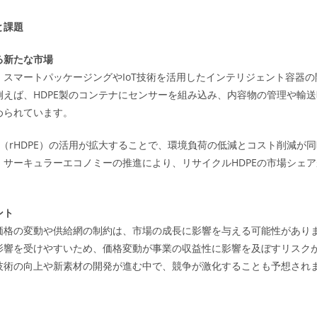
と課題
る新たな市場
、スマートパッケージングやIoT技術を活用したインテリジェント容器
例えば、HDPE製のコンテナにセンサーを組み込み、内容物の管理や輸
められています。
E（rHDPE）の活用が拡大することで、環境負荷の低減とコスト削減が
、サーキュラーエコノミーの推進により、リサイクルHDPEの市場シェ
ント
価格の変動や供給網の制約は、市場の成長に影響を与える可能性がありま
影響を受けやすいため、価格変動が事業の収益性に影響を及ぼすリスク
技術の向上や新素材の開発が進む中で、競争が激化することも予想され