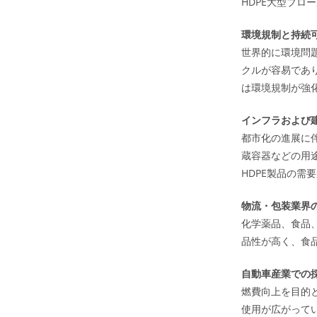
HDPE大型ブ
環境規制と持続
世界的に環境問
クルが容易であ
は環境規制が強
インフラおよび
都市化の進展に
蔵容器などの用
HDPE製品の需
物流・包装業界
化学薬品、食品
品性が高く、食
自動車産業での
燃費向上を目的
使用が広がって