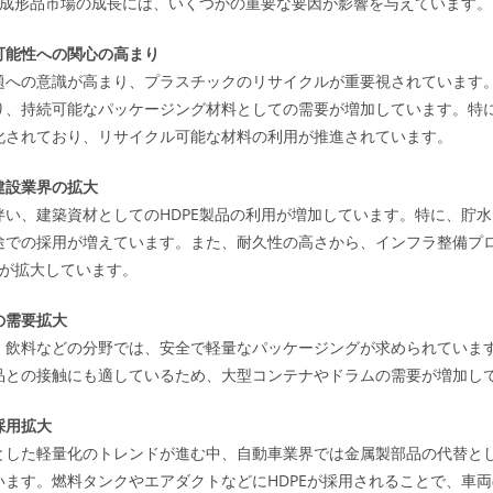
ロー成形品市場の成長には、いくつかの重要な要因が影響を与えています。
可能性への関心の高まり
題への意識が高まり、プラスチックのリサイクルが重要視されています。
り、持続可能なパッケージング材料としての需要が増加しています。特
化されており、リサイクル可能な材料の利用が推進されています。
建設業界の拡大
伴い、建築資材としてのHDPE製品の利用が増加しています。特に、貯
途での採用が増えています。また、耐久性の高さから、インフラ整備プ
要が拡大しています。
の需要拡大
、飲料などの分野では、安全で軽量なパッケージングが求められています
品との接触にも適しているため、大型コンテナやドラムの需要が増加し
採用拡大
とした軽量化のトレンドが進む中、自動車業界では金属製部品の代替とし
います。燃料タンクやエアダクトなどにHDPEが採用されることで、車