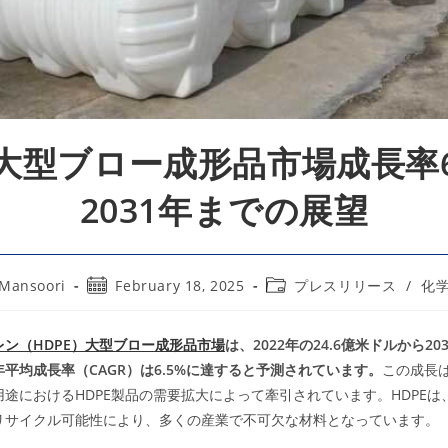
E大型ブロー成形品市場成長率6
2031年までの展望
Post
Post
 Mansoori
February 18, 2025
プレスリリース
/
化
published:
category:
ン（HDPE）大型ブロー成形品市場
は、2022年の24.6億米ドルから20
平均成長率（CAGR）は6.5%に達すると予測されています。
この成長
途におけるHDPE製品の需要拡大によって牽引されています。HDPEは
リサイクル可能性により、多くの産業で不可欠な材料となっています。