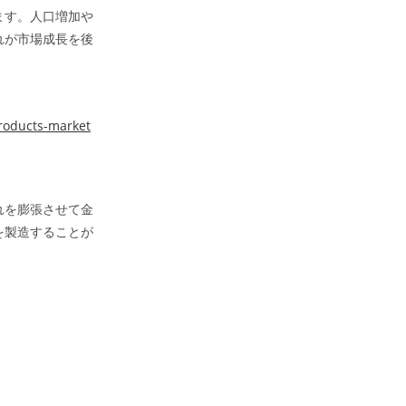
ます。人口増加や
れが市場成長を後
roducts-market
れを膨張させて金
を製造することが