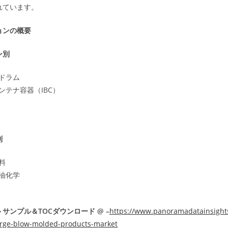
れています。
ョンの概要
ン別
ドラム
ンテナ容器（IBC）
別
料
油化学
サンプル＆TOCダウンロード @ –
https://www.panoramadatainsights
rge-blow-molded-products-market