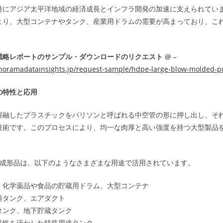
特にアジア太平洋地域の経済成長とインフラ開発の加速に支えられてい
より、大型コンテナやタンク、産業用ドラムの需要が高まっており、こ
。
略レポートのサンプル・ダウンロードのリクエスト @ –
noramadatainsights.jp/request-sample/hdpe-large-blow-molded-p
の特性と応用
溶融したプラスチックをパリソンと呼ばれる中空管の形に押し出し、そ
技術です。このプロセスにより、均一な肉厚と高い強度を持つ大型製品
。
ロー成形品は、以下のようなさまざまな用途で活用されています。
：化学薬品や食品の貯蔵用ドラム、大型コンテナ
料タンク、エアダクト
タンク、地下貯蔵タンク
品性を活かした特殊用途タンク