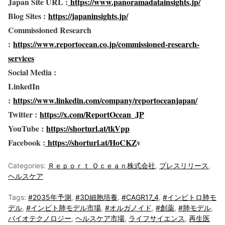
Japan Site URL :
https://www.panoramadatainsights.jp/
Blog Sites :
https://japaninsights.jp/
Commissioned Research
:
https://www.reportocean.co.jp/commissioned-research-
services
Social Media :
LinkedIn
:
https://www.linkedin.com/company/reportoceanjapan/
Twitter :
https://x.com/ReportOcean_JP
YouTube :
https://shorturl.at/tkVpp
Facebook :
https://shorturl.at/HoCKZ
v
Categories:
Ｒｅｐｏｒｔ Ｏｃｅａｎ株式会社
,
プレスリリース
,
ヘルスケア
Tags:
#2035年予測
,
#3D細胞培養
,
#CAGR17_4
,
#インビトロ肺モ
デル
,
#インビト肺モデル市場
,
#オルガノイド
,
#創薬
,
#肺モデル
,
バイオテクノロジー
,
ヘルスケア市場
,
ライフサイエンス
,
再生医