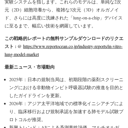
実験システムを指します。これらのモデルは、単純な2次
元（2D）細胞培養から、複雑な3次元（3D）オルガノイ
ド、さらには高度に洗練された「lung-on-a-chip」デバイス
に至るまで、幅広い技術を網羅しています。
この戦略的レポートの無料サンプルダウンロードのリクエ
スト : @
https://www.reportocean.co.jp/industry-reports/in-vitro-
lung-model-market
最新ニュース・市場動向
2025年：日本の規制当局は、初期段階の薬剤スクリーニ
ングにおける非動物インビト呼吸器試験の推進を目的と
したガイドラインを更新。
2026年：アジア太平洋地域での標準化イニシアチブによ
り、臨床移行および規制承認を加速する肺モデル試験プ
ロトコルが推奨。
新興トレンド：AIによる予測毒性評価、マルチオルガ