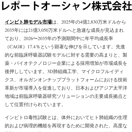
インビト肺モデル市場
は、2025年の4億2,830万米ドルから
2035年には21億3,050万米ドルへと急速な成長が見込まれ
ており、2026〜2035年の予測期間中に年平均成長率
（CAGR）17.4％という顕著な伸びを示しています。先進
的な前臨床呼吸器試験モデルに対する需要の高まりと、製
薬・バイオテクノロジー企業による採用増加が市場成長を
後押ししています。3D肺組織工学、マイクロフルイディ
クス、オルガンオンチッププラットフォームにおける技術
革新が市場導入を促進しており、日本およびアジア太平洋
地域は前臨床呼吸器研究ソリューションの主要成長拠点と
して位置付けられています。
インビトロ毒性試験とは、体外においてヒト肺組織の生理
的および病理的機能を再現するために開発された、高度な