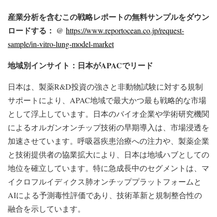
産業分析を含むこの戦略レポートの無料サンプルをダウン
ロードする： @
https://www.reportocean.co.jp/request-
sample/in-vitro-lung-model-market
地域別インサイト：日本がAPACでリード
日本は、製薬R&D投資の強さと非動物試験に対する規制
サポートにより、APAC地域で最大かつ最も戦略的な市場
として浮上しています。日本のバイオ企業や学術研究機関
によるオルガンオンチップ技術の早期導入は、市場浸透を
加速させています。呼吸器疾患治療への注力や、製薬企業
と技術提供者の協業拡大により、日本は地域ハブとしての
地位を確立しています。特に急成長中のセグメントは、マ
イクロフルイディクス肺オンチッププラットフォームと
AIによる予測毒性評価であり、技術革新と規制整合性の
融合を示しています。