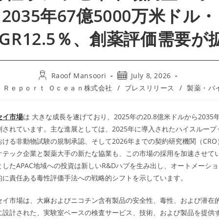
2035年67億5000万米ドル・
AGR12.5％、創薬評価需要が
Post
Post
Raoof Mansoori
July 8, 2026
author:
published:
st
Ｒｅｐｏｒｔ Ｏｃｅａｎ株式会社
/
プレスリリース
/
製薬・バ
egory:
セイ市場
は 大きな成長を遂げており、2025年の20.8億米ドルから2035年
測されています。主な進展としては、2025年に導入されたハイスループ
ける非動物試験の規制承認、そして2026年までの契約研究機関（CR
オテック企業と製薬大手の新たな協業も、この市場の採用を加速させて
したAPAC地域への投資は新しいR&Dハブを生み出し、オートメーシ
的に責任ある毒性評価手法への戦略的シフトを示しています。
セイ市場は、大麻およびニコチン含有製品の安全性、毒性、および潜在
に設計された、実験室ベースの検査サービス、技術、および製品を提供