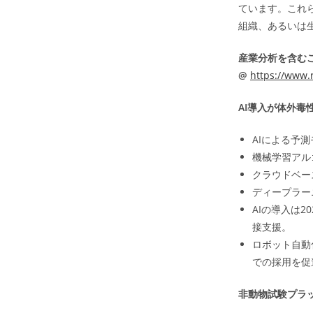
ています。これ
組織、あるいは
産業分析を含む
@
https://www.r
AI導入が体外毒
AIによる予
機械学習アル
クラウドベー
ディープラー
AIの導入は2
接支援。
ロボット自動
での採用を促
非動物試験プラ