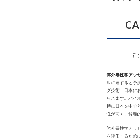
C
Po
cat
体外毒性学アッ
ルに達すると予
グ技術、日本にお
られます。バイ
特に日本を中心と
性が高く、倫理
体外毒性学アッ
を評価するため