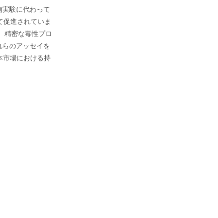
物実験に代わって
て促進されていま
、精密な毒性プロ
れらのアッセイを
本市場における持