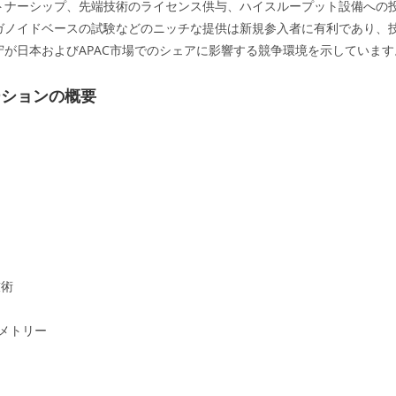
トナーシップ、先端技術のライセンス供与、ハイスループット設備への
ガノイドベースの試験などのニッチな提供は新規参入者に有利であり、
守が日本およびAPAC市場でのシェアに影響する競争環境を示しています
ーションの概要
技術
メトリー