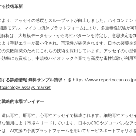
する技術革新
により、アッセイの感度とスループットが向上しました。ハイコンテン
スの細胞モデル、マイクロ流体プラットフォームにより、多重毒性試験が
予測解析は、大規模データセットから毒性パターンを特定し、意思決定を
により手動エラーが最小化され、再現性が確保されます。日本の製薬企
での失敗削減のためにこれらの技術を採用しています。アッセイの小型
ト効率にも貢献し、中規模バイオテック企業でも高度な毒性試験が利用
する詳細情報 無料サンプル請求： @
https://www.reportocean.co.jp
-toxicology-assays-market
と戦略的市場プレイヤー
、遺伝毒性、肝毒性、心毒性アッセイで構成されます。細胞毒性アッセ
範な適用により市場をリードしています。日本のCROやグローバルなア
ーは、AI支援の予測プラットフォームを用いてサービスポートフォリオ