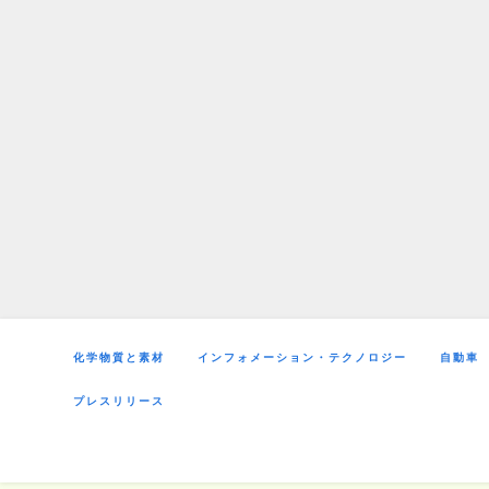
Skip
to
content
化学物質と素材
インフォメーション・テクノロジー
自動車
プレスリリース