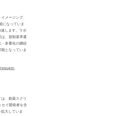
トイメージング、
可能になっていま
加速します。ラボ
業は、規制基準遵
化・多重化の継続
可能となっていま
/request-
イは、創薬スクリ
ッセイ開発者を含
を拡大していま