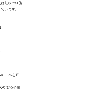
たは動物の細胞、
しています。
t
。
GR）5％を直
Oや製薬企業