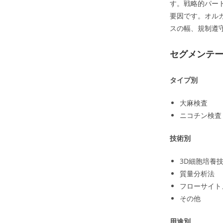
す。戦略的パー
要因です。オル
スの幅、規制遵
セグメンテ
タイプ別
大麻検査
ニコチン検査
技術別
3D細胞培養
質量分析法
フローサイト
その他
用途別