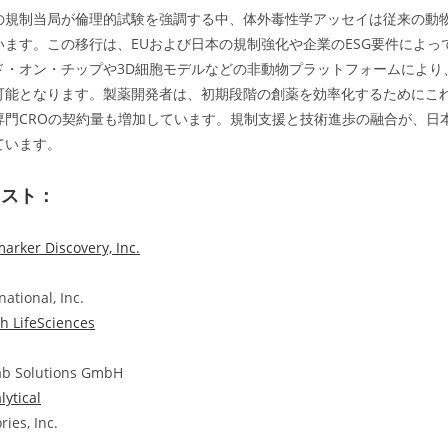
の規制当局が倫理的試験を強調する中、体外毒性学アッセイは従来の動
います。この移行は、EUおよび日本の規制強化や企業のESG要件によっ
ド・オン・チップや3D細胞モデルなどの非動物プラットフォームにより
可能となります。製薬開発者は、初期段階の創薬を効率化するためにこ
専門CROの契約量も増加しています。規制支援と技術進歩の融合が、日
ています。
リスト：
arker Discovery, Inc.
national, Inc.
th LifeSciences
ab Solutions GmbH
lytical
ies, Inc.