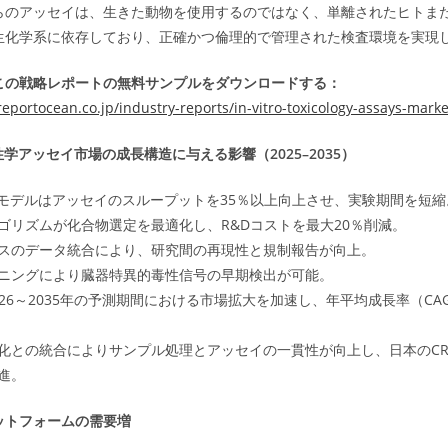
らのアッセイは、生きた動物を使用するのではなく、単離されたヒトま
生化学系に依存しており、正確かつ倫理的で管理された検査環境を実現
この戦略レポートの無料サンプルをダウンロードする：
eportocean.co.jp/industry-reports/in-vitro-toxicology-assays-marke
性学アッセイ市場の成長構造に与える影響（2025–2035）
測モデルはアッセイのスループットを35％以上向上させ、実験期間を短縮
ゴリズムが化合物選定を最適化し、R&Dコストを最大20％削減。
スのデータ統合により、研究間の再現性と規制報告が向上。
ニングにより臓器特異的毒性信号の早期検出が可能。
026～2035年の予測期間における市場拡大を加速し、年平均成長率（CA
化との統合によりサンプル処理とアッセイの一貫性が向上し、日本のCR
進。
ットフォームの需要増