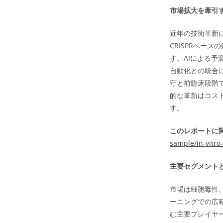
市場拡大を牽引
近年の技術革新
CRISPRベー
す。AIによる
自動化との統合
守と前臨床段階
的な革新はコス
す。
このレポートに関
sample/in-vitro
主要セグメント
市場は細胞毒性
ーニングでの広
む主要プレイヤ