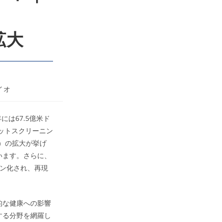
拡大
イオ
には67.5億米ド
ットスクリーニン
O）の拡大が挙げ
います。さらに、
ョン化され、再現
的な健康への影響
する分野を網羅し