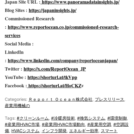
Japan Site URL :
https://www.panoramadatainsights.jp/
Blog Sites :
https://japaninsights.jp/
Commissioned Research
:
https://www.reportocean.co.jp/commissioned-research-
services
Social Media :
LinkedIn
:
https://www.linkedin.com/company/reportoceanjapan/
Twitter :
https://x.com/ReportOcean_JP
YouTube :
https://shorturl.at/tkVpp
Facebook :
https://shorturl.at/HoCKZ
v
Categories:
Ｒｅｐｏｒｔ Ｏｃｅａｎ株式会社
,
プレスリリース
,
産業用機械の
Tags:
#クリーンルーム
,
#冷暖房技術
,
#換気システム
,
#環境制御
,
#産業用HVAC市場
,
#産業用HVAC市場動向
,
#産業用空調
,
#空調設
備
,
HVACシステム
,
インフラ開発
,
エネルギー効率
,
スマート