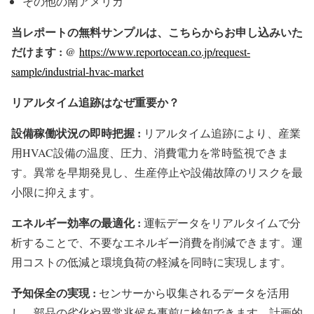
その他の南アメリカ
当レポートの無料サンプルは、こちらからお申し込みいた
だけます : @
https://www.reportocean.co.jp/request-
sample/industrial-hvac-market
リアルタイム追跡はなぜ重要か？
設備稼働状況の即時把握 :
リアルタイム追跡により、産業
用HVAC設備の温度、圧力、消費電力を常時監視できま
す。異常を早期発見し、生産停止や設備故障のリスクを最
小限に抑えます。
エネルギー効率の最適化 :
運転データをリアルタイムで分
析することで、不要なエネルギー消費を削減できます。運
用コストの低減と環境負荷の軽減を同時に実現します。
予知保全の実現 :
センサーから収集されるデータを活用
し、部品の劣化や異常兆候を事前に検知できます。計画的