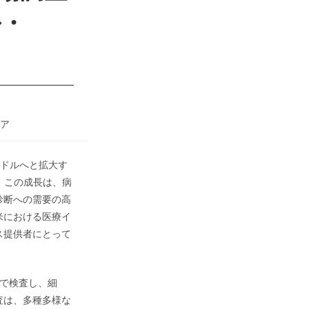
ル・
ア
億米ドルへと拡大す
。この成長は、病
診断への需要の高
米における医療イ
ス提供者にとって
外で検査し、細
査は、多種多様な