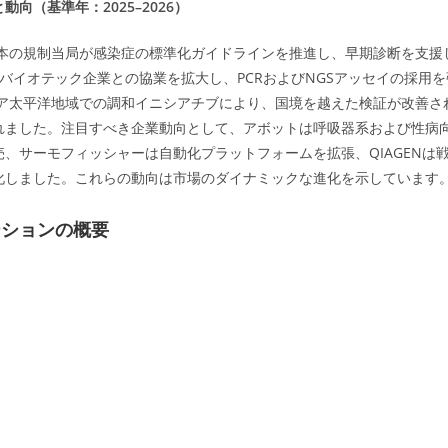
向（基準年：2025–2026）
、日本の規制当局が感染症の標準化ガイドラインを推進し、早期診断を支援
やバイオテック企業との協業を拡大し、PCRおよびNGSアッセイの採用
アジア太平洋地域での調和イニシアチブにより、国境を越えた検証が改善さ
れました。注目すべき企業動向として、アボットは呼吸器系および性病
、サーモフィッシャーは自動化プラットフォームを拡張、QIAGENは
化しました。これらの動向は市場のダイナミックな進化を示しています
ーションの概要