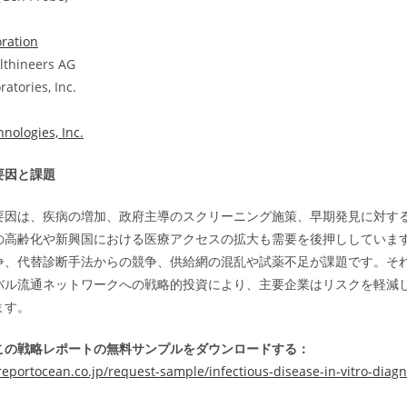
ration
lthineers AG
atories, Inc.
nologies, Inc.
要因と課題
要因は、疾病の増加、政府主導のスクリーニング施策、早期発見に対す
の高齢化や新興国における医療アクセスの拡大も需要を後押ししていま
争、代替診断手法からの競争、供給網の混乱や試薬不足が課題です。それ
バル流通ネットワークへの戦略的投資により、主要企業はリスクを軽減
ます。
この戦略レポートの無料サンプルをダウンロードする：
eportocean.co.jp/request-sample/infectious-disease-in-vitro-diag