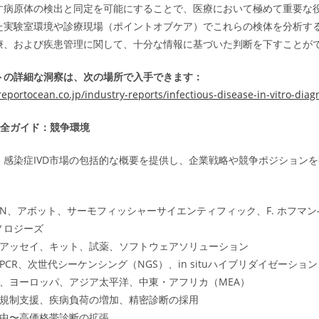
す病原体の検出と同定を可能にすることで、医療において極めて重要な
た実験室環境や診療現場（ポイントオブケア）でこれらの検体を分析す
療、および疾患管理に関して、十分な情報に基づいた判断を下すことが
トの詳細な洞察は、次の場所で入手できます：
eportocean.co.jp/industry-reports/infectious-disease-in-vitro-diag
完全ガイド：競争環境
、感染症IVD市場の包括的な概要を提供し、企業戦略や競争ポジション
AGEN、アボット、サーモフィッシャーサイエンティフィック、F. ホフマ
ノロジーズ
: アッセイ、キット、試薬、ソフトウェアソリューション
 PCR、次世代シーケンシング（NGS）、in situハイブリダイゼーショ
米、ヨーロッパ、アジア太平洋、中東・アフリカ（MEA）
 規制支援、疾病負荷の増加、精密診断の採用
 中〜高価格帯診断の拡張