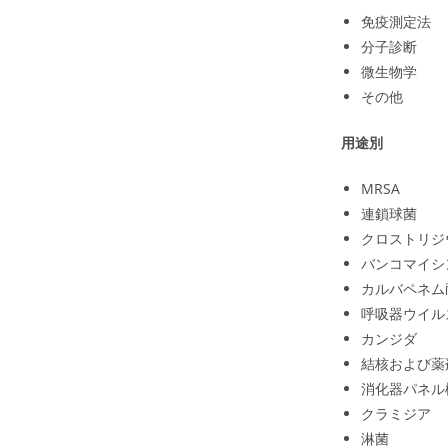
免疫測定法
分子診断
微生物学
その他
用途別
MRSA
連鎖球菌
クロストリジ
バンコマイシ
カルバペネム
呼吸器ウイル
カンジダ
結核および薬
消化器パネル
クラミジア
淋菌