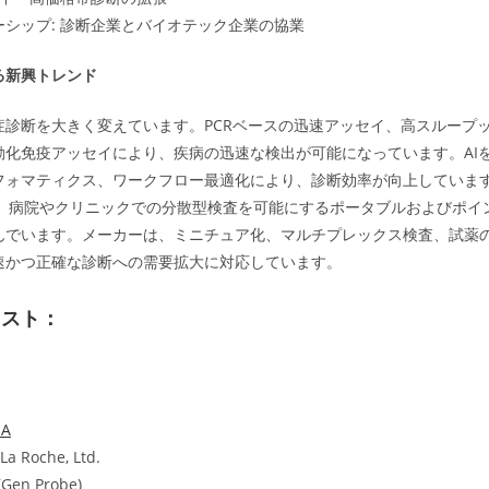
シップ: 診断企業とバイオテック企業の協業
る新興トレンド
症診断を大きく変えています。PCRベースの迅速アッセイ、高スループッ
動化免疫アッセイにより、疾病の迅速な検出が可能になっています。AI
フォマティクス、ワークフロー最適化により、診断効率が向上していま
では、病院やクリニックでの分散型検査を可能にするポータブルおよびポイ
んでいます。メーカーは、ミニチュア化、マルチプレックス検査、試薬
速かつ正確な診断への需要拡大に対応しています。
リスト：
SA
La Roche, Ltd.
 (Gen Probe)