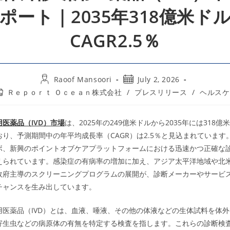
ポート｜2035年318億米ド
CAGR2.5％
Post
Post
Raoof Mansoori
July 2, 2026
author:
published:
st
Ｒｅｐｏｒｔ Ｏｃｅａｎ株式会社
/
プレスリリース
/
ヘルスケ
tegory:
医薬品（IVD）市場
は、2025年の249億米ドルから2035年には318
り、予測期間中の年平均成長率（CAGR）は2.5％と見込まれています
ボ、新興のポイントオブケアプラットフォームにおける迅速かつ正確な
えられています。感染症の有病率の増加に加え、アジア太平洋地域や北
政府主導のスクリーニングプログラムの展開が、診断メーカーやサービ
チャンスを生み出しています。
用医薬品（IVD）とは、血液、唾液、その他の体液などの生体試料を体
寄生虫などの病原体の有無を特定する検査を指します。これらの診断検