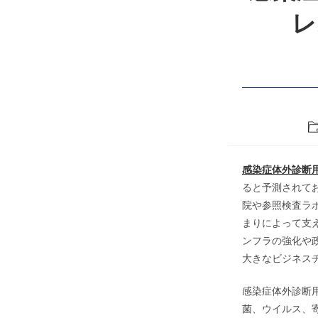
レ
Po
ca
感染症体外診断用
ると予測されてお
院や参照検査ラ
まりによって支
ンフラの強化や
大きなビジネス
感染症体外診断
菌、ウイルス、