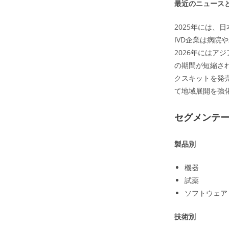
最近のニュースと動
2025年には
IVD企業は病院
2026年には
の期間が短縮さ
クスキットを発売
て地域展開を強
セグメンテ
製品別
機器
試薬
ソフトウェア
技術別