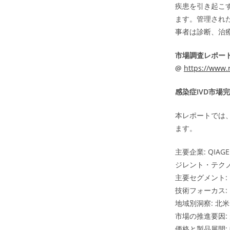
疾患を引き起こ
ます。管理され
事者は診断、治
市場調査レポー
@
https://www.r
感染症IVD市場
本レポートでは
ます。
主要企業: QI
ジレント・テク
主要セグメント
技術フォーカス:
地域別洞察: 北
市場の推進要因:
価格と製品展開: