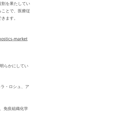
役割を果たしてい
ることで、医療従
できます。
nostics-market
を明らかにしてい
ン-ラ・ロシュ、ア
ン、免疫組織化学