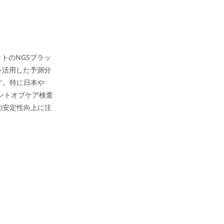
トのNGSプラッ
を活用した予測分
す。特に日本や
ントオブケア検査
の安定性向上に注