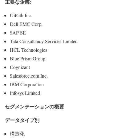
主要な企業:
UiPath Inc.
Dell EMC Corp.
SAP SE
Tata Consultancy Services Limited
HCL Technologies
Blue Prism Group
Cognizant
Salesforce.com Inc.
IBM Corporation
Infosys Limited
セグメンテーションの概要
データタイプ別
構造化