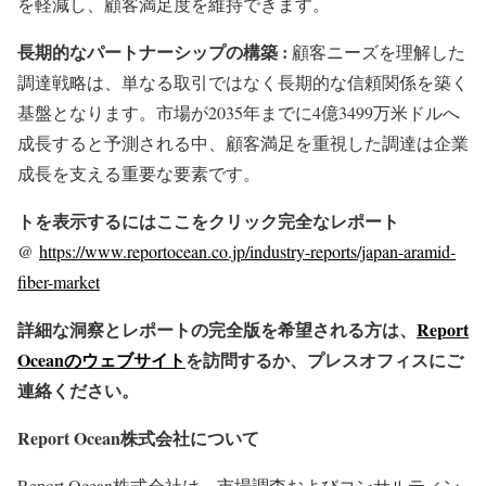
を軽減し、顧客満足度を維持できます。
長期的なパートナーシップの構築 :
顧客ニーズを理解した
調達戦略は、単なる取引ではなく長期的な信頼関係を築く
基盤となります。市場が2035年までに4億3499万米ドルへ
成長すると予測される中、顧客満足を重視した調達は企業
成長を支える重要な要素です。
トを表示するにはここをクリック完全なレポート
@
https://www.reportocean.co.jp/industry-reports/japan-aramid-
fiber-market
詳細な洞察とレポートの完全版を希望される方は、
Report
Oceanのウェブサイト
を訪問するか、プレスオフィスにご
連絡ください。
Report Ocean株式会社について
Report Ocean株式会社は、市場調査およびコンサルティン