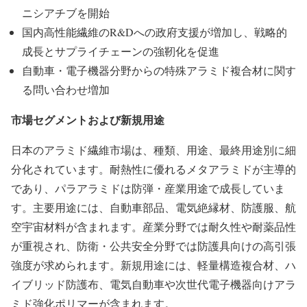
ニシアチブを開始
国内高性能繊維のR&Dへの政府支援が増加し、戦略的
成長とサプライチェーンの強靭化を促進
自動車・電子機器分野からの特殊アラミド複合材に関す
る問い合わせ増加
市場セグメントおよび新規用途
日本のアラミド繊維市場は、種類、用途、最終用途別に細
分化されています。耐熱性に優れるメタアラミドが主導的
であり、パラアラミドは防弾・産業用途で成長していま
す。主要用途には、自動車部品、電気絶縁材、防護服、航
空宇宙材料が含まれます。産業分野では耐久性や耐薬品性
が重視され、防衛・公共安全分野では防護具向けの高引張
強度が求められます。新規用途には、軽量構造複合材、ハ
イブリッド防護布、電気自動車や次世代電子機器向けアラ
ミド強化ポリマーが含まれます。