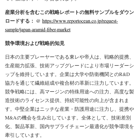
産業分析を含むこの戦略レポートの無料サンプルをダウン
ロードする： @
https://www.reportocean.co.jp/request-
sample/japan-aramid-fiber-market
競争環境および戦略的知見
日本の主要プレーヤーである東レや帝人は、戦略的提携、
生産能力拡張、技術アップグレードにより市場リーダーシ
ップを維持しています。企業は大学や防衛機関とのR&D
協力を通じて繊維組成や複合材の革新に注力しています。
競争戦略には、高マージンの特殊用途への注力、高度な製
造技術のライセンス提供、持続可能性の向上が含まれま
す。中堅企業はニッチな産業・防護用途に注力し、提携や
M&Aの機会を生み出しています。全体として、技術差別
化、製品革新、国内サプライチェーン最適化が競争環境を
牽引しています。