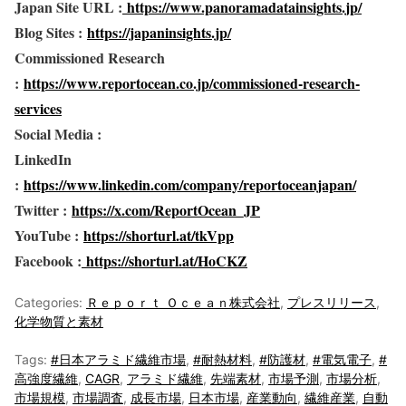
Japan Site URL :
https://www.panoramadatainsights.jp/
Blog Sites :
https://japaninsights.jp/
Commissioned Research
:
https://www.reportocean.co.jp/commissioned-research-
services
Social Media :
LinkedIn
:
https://www.linkedin.com/company/reportoceanjapan/
Twitter :
https://x.com/ReportOcean_JP
YouTube :
https://shorturl.at/tkVpp
Facebook :
https://shorturl.at/HoCKZ
Categories:
Ｒｅｐｏｒｔ Ｏｃｅａｎ株式会社
,
プレスリリース
,
化学物質と素材
Tags:
#日本アラミド繊維市場
,
#耐熱材料
,
#防護材
,
#電気電子
,
#
高強度繊維
,
CAGR
,
アラミド繊維
,
先端素材
,
市場予測
,
市場分析
,
市場規模
,
市場調査
,
成長市場
,
日本市場
,
産業動向
,
繊維産業
,
自動