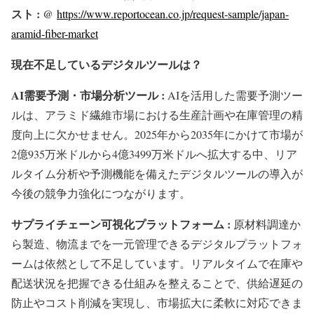
スト : @
https://www.reportocean.co.jp/request-sample/japan-
aramid-fiber-market
現在不足しているデジタルツールは？
AI需要予測・市場分析ツール :
AIを活用した需要予測ツー
ルは、アラミド繊維市場における生産計画や在庫管理の精
度向上に欠かせません。2025年から2035年にかけて市場が
2億935万米ドルから4億3499万米ドルへ拡大する中、リア
ルタイム分析や予測機能を備えたデジタルツールの導入が
今後の競争力強化につながります。
サプライチェーン可視化プラットフォーム :
原材料調達か
ら製造、物流までを一元管理できるデジタルプラットフォ
ームは依然として不足しています。リアルタイムで在庫や
配送状況を把握できる仕組みを整えることで、供給遅延の
防止やコスト削減を実現し、市場拡大に柔軟に対応できま