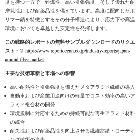
度を持つ一方で、難燃性、高い引張強度、そして優れた耐
摩耗性および耐薬品性を備えています。高度に配向したポ
リマー鎖を特徴とするその分子構造により、応力下や高温
環境においても卓越した安定性を発揮します。
この戦略的レポートの無料サンプルダウンロードのリクエ
スト : @
https://www.reportocean.co.jp/industry-reports/japan-
aramid-fiber-market
主要な技術革新と市場への影響
高い耐熱性と引張強度を備えたメタアラミド繊維の導入
自動車および産業用途向けの軽量でコスト効率の高いア
ラミド複合材の開発
環境規制に対応するための持続可能な再生アラミド材料
の統合
耐久性および耐薬品性を向上させる繊維紡績・コーティ
ング技術の進歩