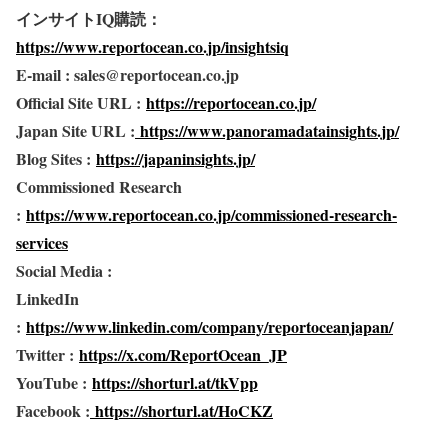
インサイトIQ購読：
https://www.reportocean.co.jp/insightsiq
E-mail : sales@reportocean.co.jp
Official Site URL :
https://reportocean.co.jp/
Japan Site URL :
https://www.panoramadatainsights.jp/
Blog Sites :
https://japaninsights.jp/
Commissioned Research
:
https://www.reportocean.co.jp/commissioned-research-
services
Social Media :
LinkedIn
:
https://www.linkedin.com/company/reportoceanjapan/
Twitter :
https://x.com/ReportOcean_JP
YouTube :
https://shorturl.at/tkVpp
Facebook :
https://shorturl.at/HoCKZ