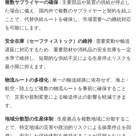
複数サプライヤーの確保
: 主要部品や装置の供給が停止し
た場合に備え、国内外で複数のサプライヤーと契約を結ぶ
ことで、代替供給ルートを確保し、市場需要への継続対応
を可能にします。
安全在庫（セーフティストック）の維持
: 需要変動や輸送
遅延に対応するため、重要部材や消耗品の安全在庫を一定
水準で維持し、短期的な供給不足による生産停止リスクを
最小限に抑えます。
物流ルートの多様化
: 単一の輸送経路に依存せず、海上・
航空・陸上など複数の物流ルートを事前に確保すること
で、災害や規制変更による輸送停止の影響を軽減できま
す。
地域分散型の生産体制
: 生産拠点を複数地域に分散するこ
とで、特定地域の災害や政治的リスクによる操業停止を回
避し、安定した供給体制を維持することが可能となりま