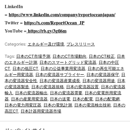
LinkedIn
=
https://www.linkedin.com/company/reportoceanjapan/
Twitter =
https://x.com/ReportOcean_JP
YouTube =
https://rb.gy/3gtl6m
Categories:
エネルギー及び環境
,
プレスリリース
Tags:
日本のCT市場予測
,
日本のCT市場動向
,
日本のCT校正
,
日本
のエネルギー計測
,
日本のスマートグリッド変流器
,
日本の中圧
CT
,
日本の低圧CT
,
日本の公益事業用変流器
,
日本の再生可能エネ
ルギー用変流器
,
日本の変流器サプライヤー
,
日本の変流器保守
,
日
本の変流器安全性
,
日本の変流器産業成長
,
日本の変流器用途
,
日本
の変流器製造
,
日本の変流器規格
,
日本の変流器設置
,
日本の変流器
輸入
,
日本の変流器輸出
,
日本の変流器需要
,
日本の変電所用変流
器
,
日本の産業用変流器
,
日本の送電
,
日本の配電
,
日本の配電網
,
日本の電力用変圧器
,
日本の電気計測
,
日本の電流検出技術
,
日本の
高圧CT
,
日本計器用変流器市場