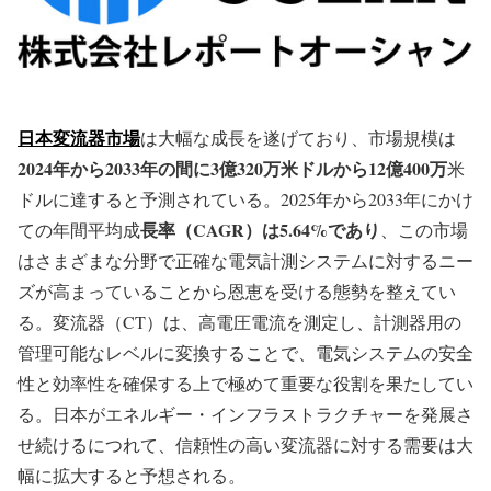
日本変流器市場
は大幅な成長を遂げており、市場規模は
2024年から2033年の間に3億320万米ドルから12億400万
米
ドルに達すると予測されている。2025年から2033年にかけ
長率（CAGR）は5.64%であり
ての年間平均成
、この市場
はさまざまな分野で正確な電気計測システムに対するニー
ズが高まっていることから恩恵を受ける態勢を整えてい
る。変流器（CT）は、高電圧電流を測定し、計測器用の
管理可能なレベルに変換することで、電気システムの安全
性と効率性を確保する上で極めて重要な役割を果たしてい
る。日本がエネルギー・インフラストラクチャーを発展さ
せ続けるにつれて、信頼性の高い変流器に対する需要は大
幅に拡大すると予想される。