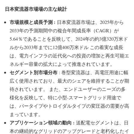
日本変流器市場場の主な統計
市場規模と成長予測 :
日本変流器市場は、2025年から
2033年の予測期間中の複合年間成長率（CAGR）が
5.64％であることを反映して、2024年の約3億320万米ド
ルから2033年までに12億400万米ドル この着実な成長
は、電力インフラの近代化への投資の増加と再生可能エ
ネルギー容量の拡大によって推進されています。
セグメント別市場分布
: 巻型変流器は、高電圧用途に幅
広く使用されており、最大のシェアを維持することが期
待されています。 また、エンドユーザーのニーズの多
様化を反映して、特に小型-スマートグリッド用途で
は、バータイプやトロイダルタイプの変圧器の需要が高
まっています。
アプリケーション領域の動向 :
送配電セグメントは、日
本の継続的なグリッドのアップグレードと老朽化したイ