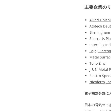
主要企業の
Allied Finishi
Atotech Deu
Birmingham P
Sharretts Pl
Interplex Ind
Bajaj Electro
Metal Surfac
Toho Zinc
J & N Metal 
Electro-Spec,
Nicoform, Inc
電子機器分野に
日本の電気めっ
レット、ノート