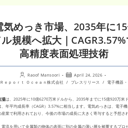
気めっき市場、2035年に15
ル規模へ拡大｜CAGR3.57
高精度表面処理技術
Post
Post
Raoof Mansoori
April 24, 2026
author:
published:
t
Ｒｅｐｏｒｔ Ｏｃｅａｎ株式会社
/
プレスリリース
/
電子機器・
gory:
市場
は、2025年に10億6270万米ドルから、2035年までに15億920万
、年平均成長率（CAGR）3.57%に相当します。電気めっきは、電子
の産業で利用されており、今後の市場の成長に大きく寄与すると予想さ
、電流を用いて金属製の物体の表面に別の金属の薄い層を被覆するプロ