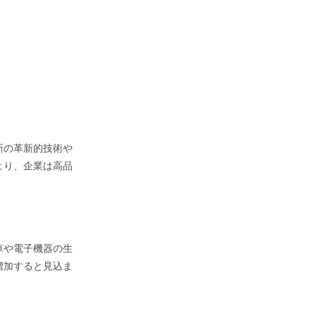
新の革新的技術や
より、企業は高品
車や電子機器の生
増加すると見込ま