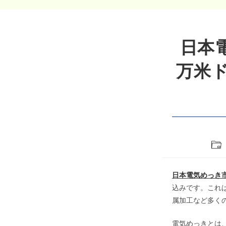
日本電
万米ド
Pos
cate
日本電気めっき
込みです。これは
属加工など多く
電気めっきとは