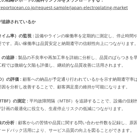
reportocean.co.jp/request-sample/japan-electroplating-market
が追跡されているか
イム率）の監視 :
設備やラインの稼働率を定期的に測定し、停止時間
要です。高い稼働率は品質安定と納期遵守の信頼性向上につながります
）の追跡
: 製品の不良率や再加工率を詳細に分析し、品質のばらつきを
工程では微細な欠陥も評価し、継続的な品質改善に活用されます。
）の評価 :
顧客への納品が予定通り行われているかを示す納期遵守率
要因を分析し改善することで、顧客満足度の維持が可能になります。
BF）の測定 :
平均故障間隔（MTBF）を追跡することで、設備の信頼
守計画の最適化に役立ち、生産停止リスクの低減につながります。
数の分析
: 顧客からの苦情や品質に関する問い合わせ件数を記録し、原
ィードバック活用により、サービス品質の向上を図ることができます。