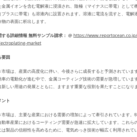
た金属イオンを含む電解液に浸漬され、陰極（マイナスに帯電）として
（プラスに帯電）も溶液内に設置されます。溶液に電流を流すと、電解
象物の表面に析出します。
する詳細情報 無料サンプル請求： @
https://www.reportocean.co.jp
ectroplating-market
る要因
き市場は、産業の高度化に伴い、今後さらに成長すると予測されていま
動車の電動化が進む中で、金属コーティング技術の需要が急増していま
は新しい用途の発展とともに、ますます重要な役割を果たすことになり
メント
き市場は、主要な産業における需要の増加によって牽引されています。
自動車産業におけるコーティング需要が急速に拡大しています。これら
には製品の信頼性を高めるために、電気めっき技術が幅広く利用されて