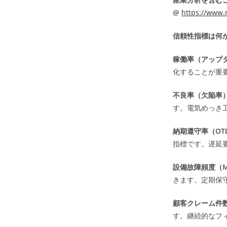
@
https://www.
信頼性指標は何
稼働率（アップタ
化することが重
不良率（欠陥率
す。電気めっき
納期遵守率（OTD
指標です。遅延
設備故障頻度（MT
きます。定期保
顧客クレーム件
す。継続的なフ