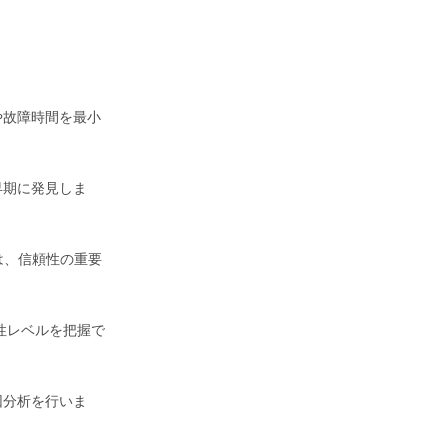
や故障時間を最小
。
早期に発見しま
は、信頼性の重要
性レベルを把握で
因分析を行いま