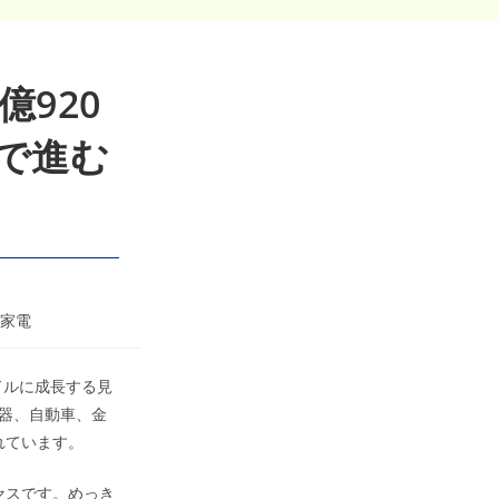
億920
%で進む
家電
米ドルに成長する見
機器、自動車、金
れています。
セスです。めっき