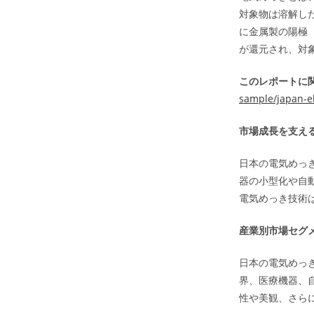
対象物は溶解し
に金属製の陽極
が還元され、対
このレポートに関
sample/japan-el
市場成長を支え
日本の電気めっ
器の小型化や自
電気めっき技術
産業別市場セグ
日本の電気めっ
界、医療機器、
性や美観、さら