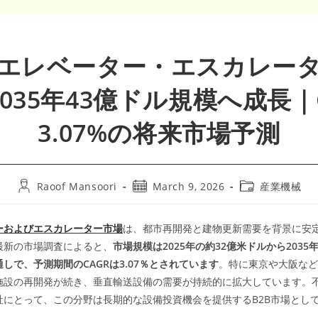
エレベーター・エスカレー
035年43億ドル規模へ成長｜
3.07%の将来市場予測
Post
Post
Post
Raoof Mansoori
March 9, 2026
産業機械
author:
published:
category:
ーおよびエスカレーター市場
は、都市再開発と建物更新需要を背景に安
最新の市場調査によると、
市場規模は2025年の約32億米ドルから2035
しで、予測期間のCAGRは3.07％とされています
。特に東京や大阪など
施設の再開発が続き、垂直輸送設備の需要が持続的に拡大しています。
社にとって、この分野は長期的な設備投資機会を提供するB2B市場とし