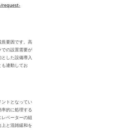
p/request-
成長要因です。高
ラでの設置需要が
的とした設備導入
とも連動してお
メントとなってい
効率的に処理する
エレベーターの組
向上と混雑緩和を