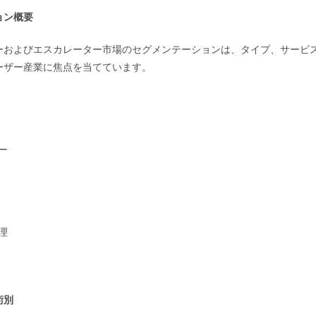
ョン概要
ーおよびエスカレーター市場のセグメンテーションは、タイプ、サービ
ーザー産業に焦点を当てています。
ー
理
術別