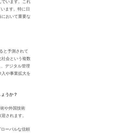
んでいます。これ
ています。特に日
略において重要な
すると予測されて
化社会という複数
ス、デジタル管理
参入や事業拡大を
しょうか？
技術や外国技術
歓迎されます。
グローバルな信頼