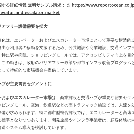
する詳細情報 無料サンプル請求： @
https://www.reportocean.co.j
levator-and-escalator-market
リアフリー設備需要を拡大
齢化は、エレベーターおよびエスカレーター市場にとって重要な構造的
自由な利用者の移動を支援するため、公共施設や商業施設、交通インフ
。特に駅や病院、ショッピングモールでは、アクセシビリティ向上を目
。この動きは、政府のバリアフリー政策や都市インフラ改善プログラム
とって持続的な市場機会を提供しています。
ハブが主要需要セグメントに
ーおよびエスカレーター市場
は、商業施設と交通ハブが重要な需要セグ
ッピングモール、空港、鉄道駅などの高トラフィック施設では、人流を
設備が求められます。特に都市型複合施設では、エスカレーターと高速
の標準となりつつあります。開発企業やインフラ事業者は、顧客体験の
輸送システム導入を検討しています。