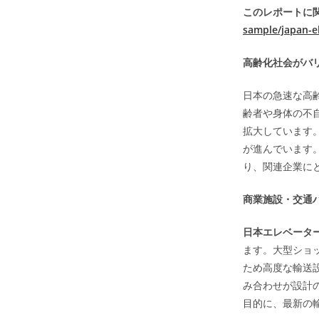
このレポートに関
sample/japan-e
高齢化社会がバ
日本の急速な高
齢者や身体の不
拡大しています
が進んでいます
り、関連企業に
商業施設・交通
日本エレベータ
ます。大型ショ
ため高度な輸送
み合わせが設計
目的に、最新の