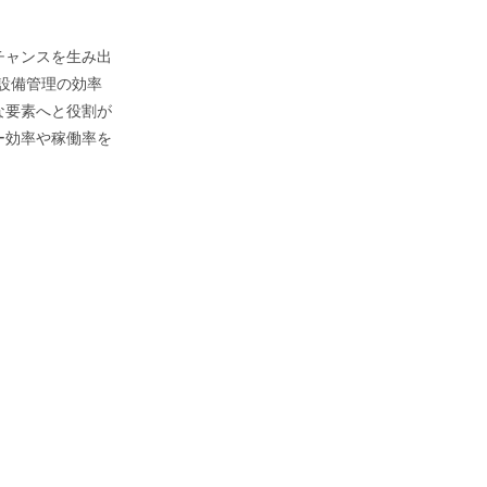
チャンスを生み出
、設備管理の効率
な要素へと役割が
ー効率や稼働率を