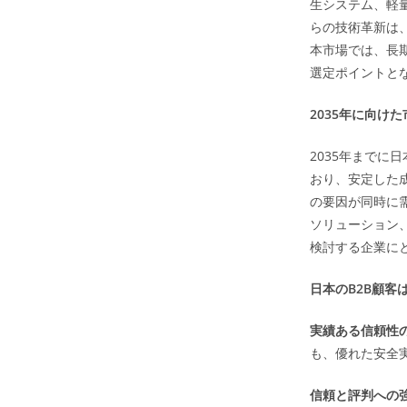
生システム、軽
らの技術革新は
本市場では、長
選定ポイントと
2035年に向け
2035年までに
おり、安定した
の要因が同時に
ソリューション
検討する企業に
日本のB2B顧
実績ある信頼性
も、優れた安全
信頼と評判への