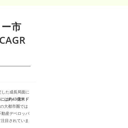
ター市
CAGR
定した成長局面に
年には約43億米ド
の大都市圏では
不動産デベロッパ
て注目されていま