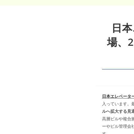
日本
場、2
日本エレベータ
入っています。
ルへ拡大する見通
高層ビルや複合
ーやビル管理会
す。