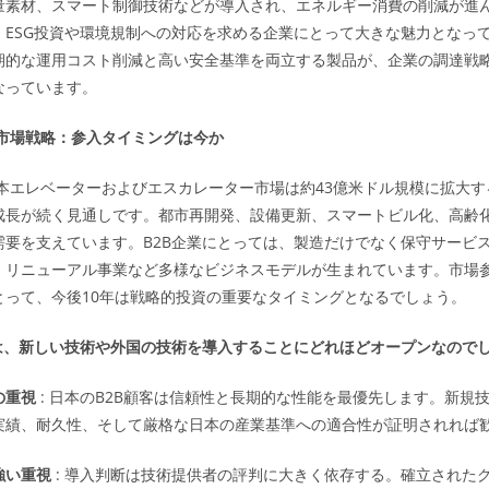
量素材、スマート制御技術などが導入され、エネルギー消費の削減が進
、ESG投資や環境規制への対応を求める企業にとって大きな魅力となっ
期的な運用コスト削減と高い安全基準を両立する製品が、企業の調達戦
なっています。
た市場戦略：参入タイミングは今か
日本エレベーターおよびエスカレーター市場は約43億米ドル規模に拡大
成長が続く見通しです。都市再開発、設備更新、スマートビル化、高齢
需要を支えています。B2B企業にとっては、製造だけでなく保守サービ
、リニューアル事業など多様なビジネスモデルが生まれています。市場
とって、今後10年は戦略的投資の重要なタイミングとなるでしょう。
客は、新しい技術や外国の技術を導入することにどれほどオープンなので
の重視
: 日本のB2B顧客は信頼性と長期的な性能を最優先します。新規
実績、耐久性、そして厳格な日本の産業基準への適合性が証明されれば
強い重視
: 導入判断は技術提供者の評判に大きく依存する。確立された