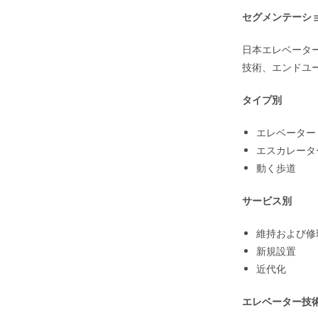
セグメンテーシ
日本エレベータ
技術、エンドユ
タイプ別
エレベーター
エスカレータ
動く歩道
サービス別
維持および修
新規設置
近代化
エレベーター技