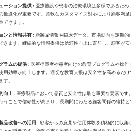
ーション提供 :
医療施設や患者の治療環境は多様であるため
の最適化が重要です。柔軟なカスタマイズ対応により顧客満足
進できます。
ンと情報共有 :
新製品情報や臨床データ、市場動向を定期的
できます。継続的な情報提供は信頼性向上に寄与し、顧客が安
ラムの提供 :
医療従事者や患者向けの教育プログラムや操作
使用効率が向上します。適切な教育支援は安全性を高めるだけ
ます。
的向上
: 医療製品において品質と安全性は最も重要な要素です
行うことで信頼性が高まり、長期間にわたる顧客関係の維持と
製品改善への活用
: 顧客からの意見や使用体験を積極的に収集
ことが重要です。顧客の声を反映した改善は満足度向上につな