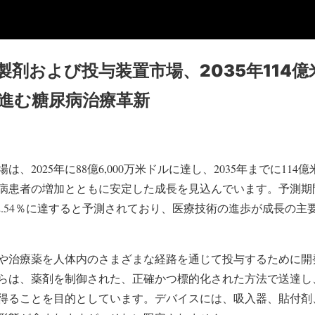
剤および投与装置市場、2035年114
％で進む糖尿病治療革新
場は、2025年に88億6,000万米ドルに達し、2035年までに11
患者の増加とともに安定した成長を見込んでいます。予測期間（2
2.54％に達すると予測されており、医療技術の進歩が成長の主
や治療薬を人体内のさまざまな経路を通じて投与するために開
らは、薬剤を制御された、正確かつ標的化された方法で送達し
得ることを目的としています。デバイスには、吸入器、貼付剤