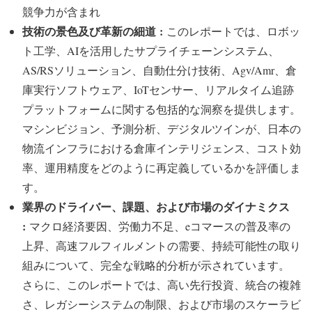
競争力が含まれ
技術の景色及び革新の細道 :
このレポートでは、ロボッ
ト工学、AIを活用したサプライチェーンシステム、
AS/RSソリューション、自動仕分け技術、Agv/Amr、倉
庫実行ソフトウェア、IoTセンサー、リアルタイム追跡
プラットフォームに関する包括的な洞察を提供します。
マシンビジョン、予測分析、デジタルツインが、日本の
物流インフラにおける倉庫インテリジェンス、コスト効
率、運用精度をどのように再定義しているかを評価しま
す。
業界のドライバー、課題、および市場のダイナミクス
:
マクロ経済要因、労働力不足、eコマースの普及率の
上昇、高速フルフィルメントの需要、持続可能性の取り
組みについて、完全な戦略的分析が示されています。
さらに、このレポートでは、高い先行投資、統合の複雑
さ、レガシーシステムの制限、および市場のスケーラビ