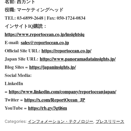
名前: 西カント
役職: マーケティングヘッド
TEL: 03-6899-2648 | Fax: 050-1724-0834
インサイトIQ購読：
https://www.reportocean.co.jp/insightsiq
E-mail:
sales@reportocean.co.jp
Official Site URL:
https://reportocean.co.jp/
Japan Site URL:
https://www.panoramadatainsights.jp/
Blog Sites =
https://japaninsights.jp/
Social Media:
LinkedIn
=
https://www.linkedin.com/company/reportoceanjapan/
Twitter =
https://x.com/ReportOcean_JP
YouTube =
https://rb.gy/3gtl6m
Categories:
インフォメーション・テクノロジー
,
プレスリリース