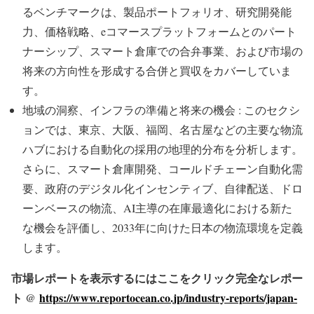
るベンチマークは、製品ポートフォリオ、研究開発能
力、価格戦略、eコマースプラットフォームとのパート
ナーシップ、スマート倉庫での合弁事業、および市場の
将来の方向性を形成する合併と買収をカバーしていま
す。
地域の洞察、インフラの準備と将来の機会 : このセクシ
ョンでは、東京、大阪、福岡、名古屋などの主要な物流
ハブにおける自動化の採用の地理的分布を分析します。
さらに、スマート倉庫開発、コールドチェーン自動化需
要、政府のデジタル化インセンティブ、自律配送、ドロ
ーンベースの物流、AI主導の在庫最適化における新た
な機会を評価し、2033年に向けた日本の物流環境を定義
します。
市場レポートを表示するにはここをクリック完全なレポー
ト @
https://www.reportocean.co.jp/industry-reports/japan-