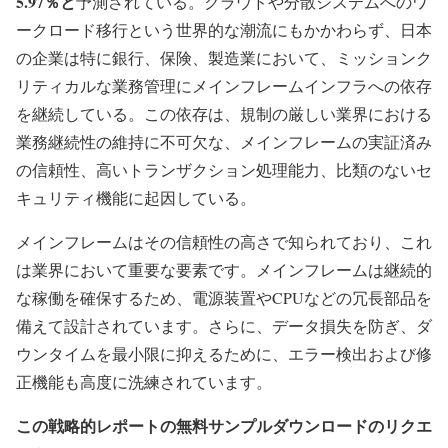
5.97％と
予測されている。クラウドや分散システムへのワ
ークロード移行という世界的な潮流にもかかわらず、日本
の企業は特に銀行、保険、製造業において、ミッションク
リティカルな業務管理にメインフレームインフラへの依存
を継続している。この依存は、規制の厳しい業界における
業務継続性の維持に不可欠な、メインフレームの実証済み
の信頼性、高いトランザクション処理能力、比類のないセ
キュリティ機能に起因している。
メインフレームはその信頼性の高さで知られており、これ
は業界において重要な要素です。メインフレームは継続的
な稼働を確保するため、電源装置やCPUなどの冗長部品を
備えて設計されています。さらに、データ損失を防ぎ、ダ
ウンタイムを最小限に抑えるために、エラー検出および修
正機能も高度に洗練されています。
この戦略的レポートの無料サンプルダウンロードのリクエ