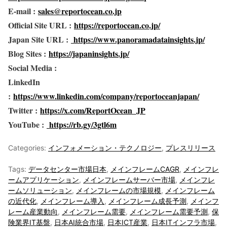
E-mail :
sales@reportocean.co.jp
Official Site URL :
https://reportocean.co.jp/
Japan Site URL :
https://www.panoramadatainsights.jp/
Blog Sites :
https://japaninsights.jp/
Social Media :
LinkedIn
:
https://www.linkedin.com/company/reportoceanjapan/
Twitter :
https://x.com/ReportOcean_JP
YouTube :
https://rb.gy/3gtl6m
Categories:
インフォメーション・テクノロジー
,
プレスリリース
Tags:
データセンター市場日本
,
メインフレームCAGR
,
メインフレ
ームアプリケーション
,
メインフレームサーバー市場
,
メインフレ
ームソリューション
,
メインフレームの市場規模
,
メインフレーム
の近代化
,
メインフレーム導入
,
メインフレーム成長予測
,
メインフ
レーム産業動向
,
メインフレーム需要
,
メインフレーム需要予測
,
保
険業界IT基盤
,
日本AI統合市場
,
日本ICT産業
,
日本ITインフラ市場
,