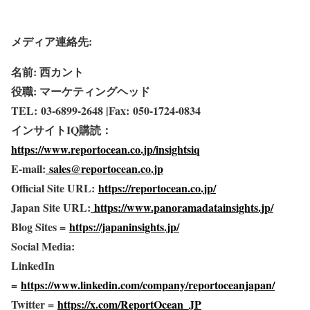
メディア連絡先:
名前: 西カント
役職: マーケティングヘッド
TEL: 03-6899-2648 |Fax: 050-1724-0834
インサイトIQ購読：
https://www.reportocean.co.jp/insightsiq
E-mail:
sales@reportocean.co.jp
Official Site URL:
https://reportocean.co.jp/
Japan Site URL:
https://www.panoramadatainsights.jp/
Blog Sites =
https://japaninsights.jp/
Social Media:
LinkedIn
=
https://www.linkedin.com/company/reportoceanjapan/
Twitter =
https://x.com/ReportOcean_JP