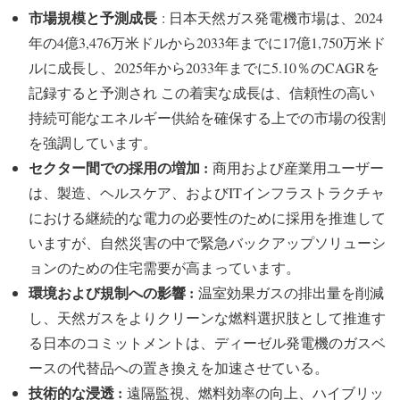
市場規模と予測成長
: 日本天然ガス発電機市場は、2024
年の4億3,476万米ドルから2033年までに17億1,750万米ド
ルに成長し、2025年から2033年までに5.10％のCAGRを
記録すると予測され この着実な成長は、信頼性の高い
持続可能なエネルギー供給を確保する上での市場の役割
を強調しています。
セクター間での採用の増加 :
商用および産業用ユーザー
は、製造、ヘルスケア、およびITインフラストラクチャ
における継続的な電力の必要性のために採用を推進して
いますが、自然災害の中で緊急バックアップソリューシ
ョンのための住宅需要が高まっています。
環境および規制への影響 :
温室効果ガスの排出量を削減
し、天然ガスをよりクリーンな燃料選択肢として推進す
る日本のコミットメントは、ディーゼル発電機のガスベ
ースの代替品への置き換えを加速させている。
技術的な浸透 :
遠隔監視、燃料効率の向上、ハイブリッ