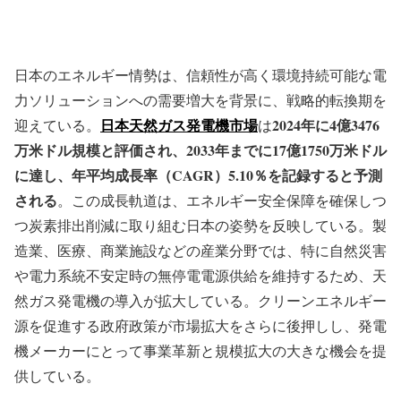
日本のエネルギー情勢は、信頼性が高く環境持続可能な電
力ソリューションへの需要増大を背景に、戦略的転換期を
日本天然ガス発電機市場
2024年に4億3476
迎えている。
は
万米ドル規模と評価され、2033年までに17億1750万米ドル
に達し、年平均成長率（CAGR）5.10％を記録すると予測
される
。この成長軌道は、エネルギー安全保障を確保しつ
つ炭素排出削減に取り組む日本の姿勢を反映している。製
造業、医療、商業施設などの産業分野では、特に自然災害
や電力系統不安定時の無停電電源供給を維持するため、天
然ガス発電機の導入が拡大している。クリーンエネルギー
源を促進する政府政策が市場拡大をさらに後押しし、発電
機メーカーにとって事業革新と規模拡大の大きな機会を提
供している。