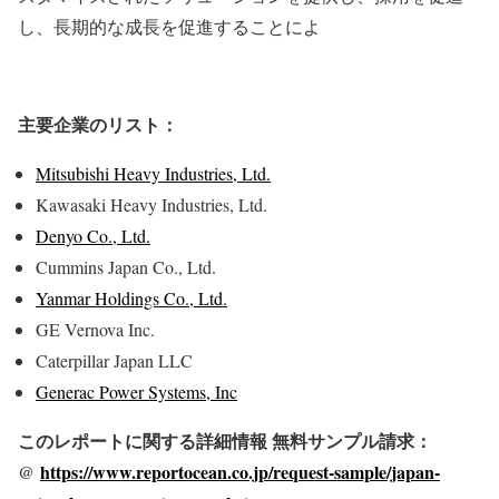
し、長期的な成長を促進することによ
主要企業のリスト：
Mitsubishi Heavy Industries, Ltd.
Kawasaki Heavy Industries, Ltd.
Denyo Co., Ltd.
Cummins Japan Co., Ltd.
Yanmar Holdings Co., Ltd.
GE Vernova Inc.
Caterpillar Japan LLC
Generac Power Systems, Inc
このレポートに関する詳細情報 無料サンプル請求：
@
https://www.reportocean.co.jp/request-sample/japan-