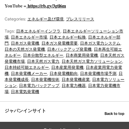
YouTube =
https://rb.gy/3gtl6m
Categories:
エネルギー及び環境
,
プレスリリース
Tags:
日本エネルギーインフラ
,
日本エネルギーソリューション市
場
,
日本エネルギー市場
,
日本エネルギー転換
,
日本エネルギー部
門
,
日本ガス発電機
,
日本ガス発電機需要
,
日本ガス電力システム
,
日本の天然ガス発電機
,
日本バックアップ発電機
,
日本再生可能エ
ネルギー
,
日本分散型エネルギー
,
日本商業用発電機
,
日本天然ガス
発電機市場
,
日本天然ガス電力
,
日本天然ガス電力ソリューション
,
日本持続可能エネルギー
,
日本産業用発電機
,
日本産業用電力発電
機
,
日本発電機メーカー
,
日本発電機動向
,
日本発電機市場予測
,
日
本発電機成長
,
日本発電機技術
,
日本発電機産業
,
日本電力ソリュー
ション
,
日本電力バックアップ
,
日本電力機器
,
日本電力発電機市
場
,
日本電気発電機
ジャパンインサイト
Back to top