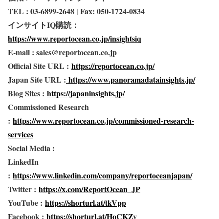
TEL : 03-6899-2648 | Fax: 050-1724-0834
インサイトIQ購読：
https://www.reportocean.co.jp/insightsiq
E-mail : sales@reportocean.co.jp
Official Site URL :
https://reportocean.co.jp/
Japan Site URL :
https://www.panoramadatainsights.jp/
Blog Sites :
https://japaninsights.jp/
Commissioned Research
:
https://www.reportocean.co.jp/commissioned-research-
services
Social Media :
LinkedIn
:
https://www.linkedin.com/company/reportoceanjapan/
Twitter :
https://x.com/ReportOcean_JP
YouTube :
https://shorturl.at/tkVpp
Facebook :
https://shorturl.at/HoCKZ
v