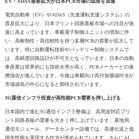
EV・ADAS需要拡大が日本PCB市場の成長を加速
電気自動車（EV）やADAS（先進運転支援システム）の
普及拡大により、日本プリント回路基板市場への注目が急
速に高まっています。車載電子制御ユニットの増加に伴
い、高耐熱性・高信頼性を持つ多層PCBの需要が拡大して
います。特に自動運転技術やバッテリー制御システムで
は、高精度回路設計が不可欠となっています。日本の自動
車産業は世界的にも技術水準が高く、PCBメーカーとの連
携強化が進んでいます。今後は車載向け高付加価値PCBが
市場成長の中心になると期待されています。
5G通信インフラ投資が高性能PCB需要を押し上げる
日本国内で進む5G通信インフラ整備は、高周波対応プリ
ント回路基板の需要を大きく押し上げています。基地局、
通信モジュール、データセンター設備では、高速伝送と低
損失性能を実現するPCBが求められています。さらにAI、