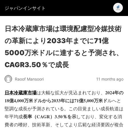
ジャパンインサイト
日本冷蔵庫市場は環境配慮型冷媒技術
の革新により2033年までに71億
5000万米ドルに達すると予測され、
CAGR3.50％で成長
Raoof Mansoori
11 months ago
日本冷蔵庫市場
2024年の
は大幅な拡大が見込まれており、
18億4,000万米ドルから2033年には71億5,000万米ド
ルへと
堅調な成長が予測されている。この目覚ましい成長軌道は
長率（CAGR）3.50％を示
年平均成
しており、変化する消
費者の嗜好、技術革新、そしてより広範な経済要因が複合