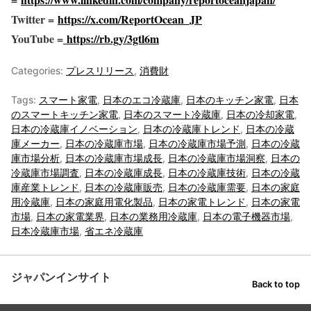
Twitter =
https://x.com/ReportOcean_JP
YouTube =
https://rb.gy/3gtl6m
Categories:
プレスリリース
,
消費財
Tags:
スマート家電
,
日本のエコ冷蔵庫
,
日本のキッチン家電
,
日本
のスマートキッチン家電
,
日本のスマート冷蔵庫
,
日本の冷却家電
,
日本の冷蔵庫イノベーション
,
日本の冷蔵庫トレンド
,
日本の冷蔵
庫メーカー
,
日本の冷蔵庫市場
,
日本の冷蔵庫市場予測
,
日本の冷蔵
庫市場分析
,
日本の冷蔵庫市場成長
,
日本の冷蔵庫市場洞察
,
日本の
冷蔵庫市場調査
,
日本の冷蔵庫成長
,
日本の冷蔵庫技術
,
日本の冷蔵
庫産業トレンド
,
日本の冷蔵庫販売
,
日本の冷蔵庫需要
,
日本の家庭
用冷蔵庫
,
日本の家庭用電化製品
,
日本の家電トレンド
,
日本の家電
市場
,
日本の家電業界
,
日本の業務用冷蔵庫
,
日本の電子機器市場
,
日本冷蔵庫市場
,
省エネ冷蔵庫
ジャパンインサイト
Back to top