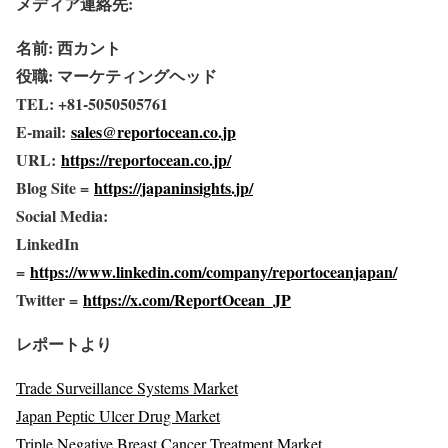
メディア連絡先:
名前: 西カント
役職: マーケティングヘッド
TEL: +81-5050505761
E-mail:
sales@reportocean.co.jp
URL:
https://reportocean.co.jp/
Blog Site =
https://japaninsights.jp/
Social Media:
LinkedIn
=
https://www.linkedin.com/company/reportoceanjapan/
Twitter =
https://x.com/ReportOcean_JP
レポートより
Trade Surveillance Systems Market
Japan Peptic Ulcer Drug Market
Triple Negative Breast Cancer Treatment Market