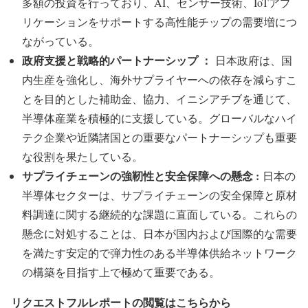
多額の投資を行っており、AI、センサー技術、IoTアプ
リケーションをサポートする高性能チップの需要増につ
ながっている。
政府支援と戦略的パートナーシップ ：
日本政府は、国
内生産を強化し、海外サプライヤーへの依存を減らすこ
とを目的とした補助金、協力、イニシアチブを通じて、
半導体産業を積極的に支援している。グローバルなハイ
テク企業や近隣諸国との重要なパートナーシップも重要
な役割を果たしている。
サプライチェーンの強靭性と安全保障への懸念 :
日本の
半導体セクターは、サプライチェーンの安全保障と原材
料調達に関する継続的な課題に直面している。これらの
懸念に対処することは、日本が国内および国際的な需要
を満たす安定的で弾力性のある半導体供給ネットワーク
の構築を目指す上で極めて重要である。
リクエストフルレポートの閲覧はこちらから