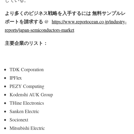
より多くのビジネス戦略を入手するには 無料サンプルレ
ポートを請求する @
https://www.reportocean.co.jp/industry-
reports/japan-semiconductors-market
主要企業のリスト：
TDK Corporation
IPFlex
PEZY Computing
Kodenshi AUK Group
THine Electronics
Sanken Electric
Socionext
Mitsubishi Electric