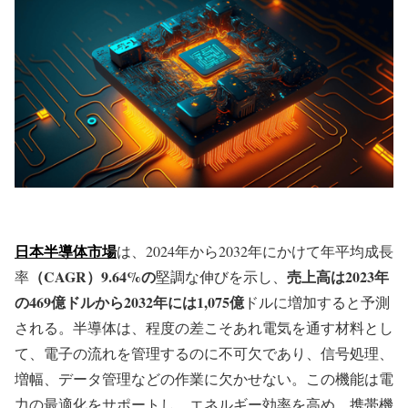
日本半導体市場
は、2024年から2032年にかけて年平均成長
（CAGR）9.64%の
売上高は2023年
率
堅調な伸びを示し、
の469億ドルから2032年には1,075億
ドルに増加すると予測
される。半導体は、程度の差こそあれ電気を通す材料とし
て、電子の流れを管理するのに不可欠であり、信号処理、
増幅、データ管理などの作業に欠かせない。この機能は電
力の最適化をサポートし、エネルギー効率を高め、携帯機