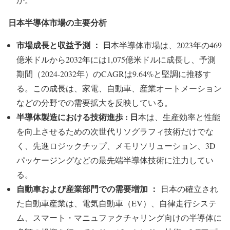
日本半導体市場の主要分析
市場成長と収益予測 ： 日
本半導体市場は、2023年の469
億米ドルから2032年には1,075億米ドルに成長し、予測
期間（2024-2032年）のCAGRは9.64%と堅調に推移す
る。この成長は、家電、自動車、産業オートメーション
などの分野での需要拡大を反映している。
半導体製造における技術進歩 : 日
本は、生産効率と性能
を向上させるための次世代リソグラフィ技術だけでな
く、先進ロジックチップ、メモリソリューション、3D
パッケージングなどの最先端半導体技術に注力してい
る。
自動車および産業部門での需要増加 ：
日本の確立され
た自動車産業は、電気自動車（EV）、自律走行システ
ム、スマート・マニュファクチャリング向けの半導体に