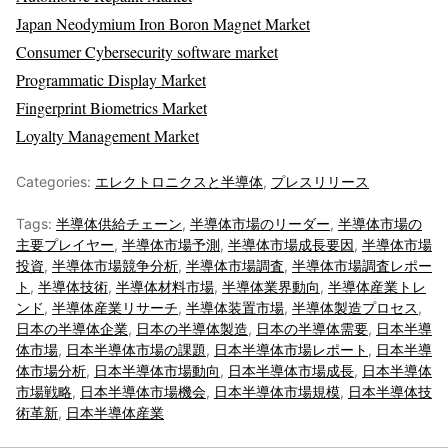
Japan Neodymium Iron Boron Magnet Market
Consumer Cybersecurity software market
Programmatic Display Market
Fingerprint Biometrics Market
Loyalty Management Market
Categories:
エレクトロニクスと半導体
,
プレスリリース
Tags:
半導体供給チェーン
,
半導体市場のリーダー
,
半導体市場の
主要プレイヤー
,
半導体市場予測
,
半導体市場成長要因
,
半導体市場
投資
,
半導体市場競争分析
,
半導体市場調査
,
半導体市場調査レポー
ト
,
半導体技術
,
半導体材料市場
,
半導体業界動向
,
半導体産業トレ
ンド
,
半導体産業リサーチ
,
半導体装置市場
,
半導体製造プロセス
,
日本の半導体企業
,
日本の半導体製造
,
日本の半導体需要
,
日本半導
体市場
,
日本半導体市場の課題
,
日本半導体市場レポート
,
日本半導
体市場分析
,
日本半導体市場動向
,
日本半導体市場成長
,
日本半導体
市場戦略
,
日本半導体市場機会
,
日本半導体市場規模
,
日本半導体技
術革新
,
日本半導体産業