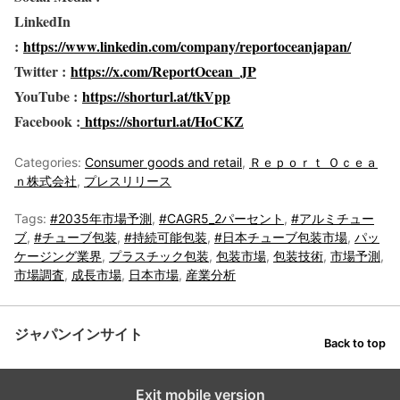
LinkedIn
:
https://www.linkedin.com/company/reportoceanjapan/
Twitter :
https://x.com/ReportOcean_JP
YouTube :
https://shorturl.at/tkVpp
Facebook :
https://shorturl.at/HoCKZ
Categories:
Consumer goods and retail
,
Ｒｅｐｏｒｔ Ｏｃｅａ
ｎ株式会社
,
プレスリリース
Tags:
#2035年市場予測
,
#CAGR5_2パーセント
,
#アルミチュー
ブ
,
#チューブ包装
,
#持続可能包装
,
#日本チューブ包装市場
,
パッ
ケージング業界
,
プラスチック包装
,
包装市場
,
包装技術
,
市場予測
,
市場調査
,
成長市場
,
日本市場
,
産業分析
ジャパンインサイト
Back to top
Exit mobile version