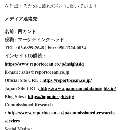
を作成するために疲れ知らずに働いています。
メディア連絡先:
名前 : 西カント
役職 : マーケティングヘッド
TEL : 03-6899-2648 | Fax: 050-1724-0834
インサイトIQ購読：
https://www.reportocean.co.jp/insightsiq
E-mail : sales@reportocean.co.jp
Official Site URL :
https://reportocean.co.jp/
Japan Site URL :
https://www.panoramadatainsights.jp/
Blog Sites :
https://japaninsights.jp/
Commissioned Research
:
https://www.reportocean.co.jp/commissioned-research-
services
Social Media :