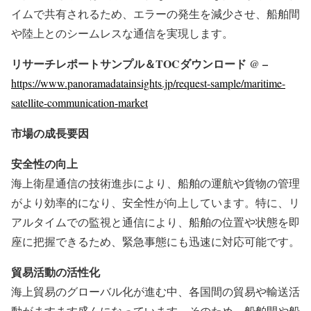
イムで共有されるため、エラーの発生を減少させ、船舶間
や陸上とのシームレスな通信を実現します。
リサーチレポートサンプル＆TOCダウンロード @ –
https://www.panoramadatainsights.jp/request-sample/maritime-
satellite-communication-market
市場の成長要因
安全性の向上
海上衛星通信の技術進歩により、船舶の運航や貨物の管理
がより効率的になり、安全性が向上しています。特に、リ
アルタイムでの監視と通信により、船舶の位置や状態を即
座に把握できるため、緊急事態にも迅速に対応可能です。
貿易活動の活性化
海上貿易のグローバル化が進む中、各国間の貿易や輸送活
動がますます盛んになっています。そのため、船舶間や船