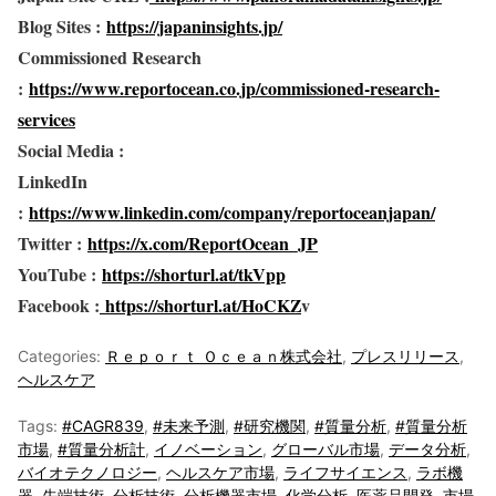
Blog Sites :
https://japaninsights.jp/
Commissioned Research
:
https://www.reportocean.co.jp/commissioned-research-
services
Social Media :
LinkedIn
:
https://www.linkedin.com/company/reportoceanjapan/
Twitter :
https://x.com/ReportOcean_JP
YouTube :
https://shorturl.at/tkVpp
Facebook :
https://shorturl.at/HoCKZ
v
Categories:
Ｒｅｐｏｒｔ Ｏｃｅａｎ株式会社
,
プレスリリース
,
ヘルスケア
Tags:
#CAGR839
,
#未来予測
,
#研究機関
,
#質量分析
,
#質量分析
市場
,
#質量分析計
,
イノベーション
,
グローバル市場
,
データ分析
,
バイオテクノロジー
,
ヘルスケア市場
,
ライフサイエンス
,
ラボ機
器
,
先端技術
,
分析技術
,
分析機器市場
,
化学分析
,
医薬品開発
,
市場