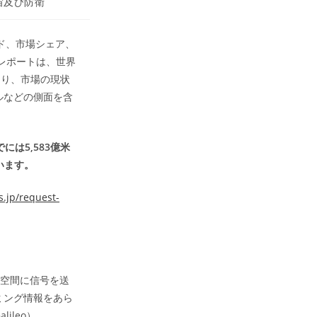
宙及び防衛
ンド、市場シェア、
レポートは、世界
たり、市場の現状
ルなどの側面を含
には5,583億米
います。
.jp/request-
宙空間に信号を送
ミング情報をあら
ileo）、