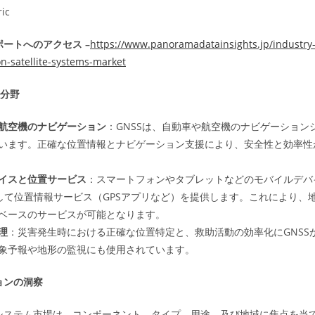
ric
ートへのアクセス –
https://www.panoramadatainsights.jp/industry
on-satellite-systems-market
用分野
航空機のナビゲーション
：GNSSは、自動車や航空機のナビゲーション
います。正確な位置情報とナビゲーション支援により、安全性と効率性
イスと位置サービス
：スマートフォンやタブレットなどのモバイルデバ
用して位置情報サービス（GPSアプリなど）を提供します。これにより、
ベースのサービスが可能となります。
理
：災害発生時における正確な位置特定と、救助活動の効率化にGNSS
象予報や地形の監視にも使用されています。
ョンの洞察
システム市場は、コンポーネント、タイプ、用途、及び地域に焦点を当