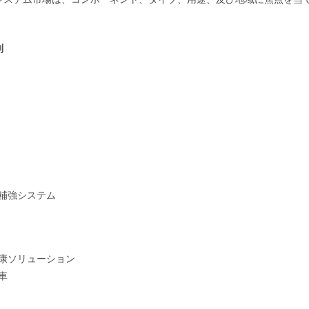
別
補強システム
康ソリューション
車