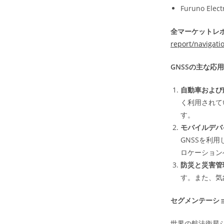
Furuno Elect
全マーケットレポ
report/navigati
GNSSの主な応
自動車および
く利用されて
す。
モバイルデバ
GNSSを利
ロケーション
防災と災害管
す。また、気
セグメンテーシ
世界の航法衛星