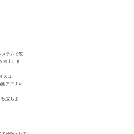
-
システムで広
が向上しま
イスは、
地図アプリや
が役立ちま
てて分類されてい