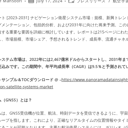
Post
Post
f Mansoori
July 17, 2024
プレスリリース
/
航空宇
published:
category:
ト [2023-2031] ナビゲーション衛星システム市場：規模、新興トレ
グメンテーション、包括的分析、および2031年に向けた将来予測。この
進する重要な要因を詳細に検討しています。レポートは215ページにわ
し、市場規模、市場シェア、予想されるトレンド、成長率、流通チャネ
ステム市場は、2022年には2,467億米ドルからスタートし、2031年まで
込みです。この期間中、年平均成長率（CAGR）は9.5％と予測されて
サンプル＆TOCダウンロード @ –
https://www.panoramadatainsights
on-satellite-systems-market
（GNSS）とは？
ムは、GNSS受信機が位置、航法、時刻データを受信できるように、宇
ループを指します。これにより、正確なリアルタイムの位置情報やタイ
ることが可能となります。主要な航法衛星システムには、ガリレオ（Gal