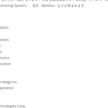
Positioning System）、北斗（BeiDou）などが含まれます。
 GNSS
uments
c.
nc
ronics
oration
nology Inc.
rporation
hnologies Corp.