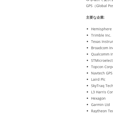
GPS（Global 
主要な企業:
Hemisphere
Trimble Inc.
Texas Instr
Broadcom In
Qualcomm I
STMicroelect
Topcon Corp
Navtech GPS
Laird Plc
SkyTraq Tech
L3 Harris Co
Hexagon
Garmin Ltd
Raytheon Tec