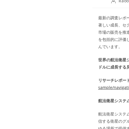
Post
Raoo
author:
最新の調査レポー
著しい成長、セ
市場の販売を推
を包括的に評価
んでいます。
世界の航法衛星シ
ドルに成長する見
リサーチレポート
sample/navigati
航法衛星システム
航法衛星システ
信する衛星のグ
ゆる場所で提供す