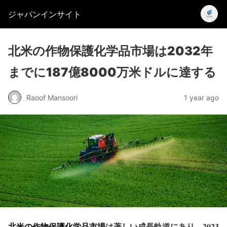
ジャパンインサイト
北米の作物保護化学品市場は2032年
までに187億8000万米ドルに達する
Raoof Mansoori
1 year ago
北米の作物保護化学品市場
は著しい成長軌道にあり、2023