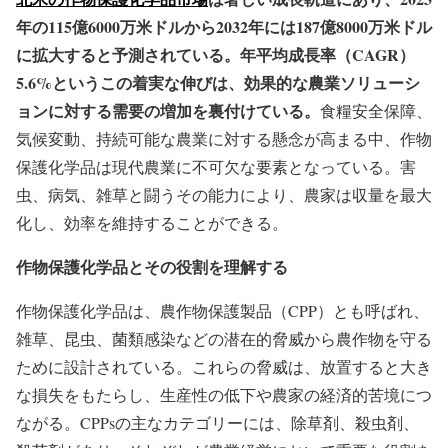
年の115億6000万米ドルから2032年には187億8000万米ドル
に拡大すると予測されている。年平均成長率（CAGR）
5.6%というこの着実な伸びは、効果的な農業ソリューシ
ョンに対する需要の増加を裏付けている。
食糧安全保障、
気候変動、持続可能な農業に対する懸念が高まる中、作物
保護化学品は現代農業に不可欠な要素となっている。害
虫、病気、雑草と闘うその能力により、農家は収量を最大
化し、効率を維持することができる。
作物保護化学品とその役割を理解する
作物保護化学品は、農作物保護製品（CPP）とも呼ばれ、
雑草、昆虫、菌類感染などの潜在的脅威から農作物を守る
ために設計されている。これらの脅威は、放置すると大き
な損失をもたらし、生産性の低下や農家の経済的苦境につ
ながる。CPPsの主なカテゴリーには、除草剤、殺虫剤、