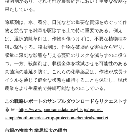
殺菌剤があり、それぞれが農業経営において重要な役割を
果たしている。
除草剤は、水、養分、日光などの重要な資源をめぐって作
物と競合する雑草を駆除する上で特に重要である。例え
ば、選択的除草剤は、作物を傷つけずに、不要な植物種を
狙い撃ちする。殺虫剤は、作物を破壊的な害虫から守り、
収量に深刻な影響を与える蔓延のリスクを減らすのに役立
つ。一方、殺菌剤は、収穫全体を壊滅させる可能性のある
真菌病の蔓延を防ぐ。これらの化学薬品は、作物が成長サ
イクルを通じて健全な状態を維持することを保証し、現代
農業をより生産的で持続可能なものにしている。
この戦略レポートのサンプルダウンロードをリクエストす
る @ –
https://www.panoramadatainsights.jp/request-
sample/north-america-crop-protection-chemicals-market
市場の推進力 業界拡大の理由