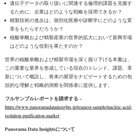
遺伝子データの取り扱いに関連する倫理的課題を克服す
るために、企業はどのような戦略を採用できるか？
精製技術の進歩は、個別化医療や診断学にどのような変
革をもたらすだろうか？
核酸単離および精製産業の世界的拡大において新興市場
はどのような役割を果たすのか？
世界の核酸単離および精製市場を深く掘り下げる本書は、
この重要な業界を形成している現在のトレンド、課題、革
新について概説し、将来の展望をナビゲートするための包
括的な理解と戦略的洞察を関係者に提供します。
フルサンプルレポートを請求する –
https://www.panoramadatainsights.jp/request-sample/nucleic-acid-
isolation-purification-market
Panorama Data Insights
について