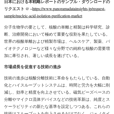
日本における本戦略レポートのサンプル・ダウンロードの
リクエスト @ –
https://www.panoramadatainsights.jp/request-
sample/nucleic-acid-isolation-purification-market
分子生物学の要として、核酸の単離と精製は科学研究、診
断、治療開発において極めて重要な役割を果たしている。
世界の核酸単離および精製市場は、ヘルスケア、製薬、バ
イオテクノロジーなど様々な分野での純粋な核酸の需要増
加に牽引され、著しい成長を遂げている。
市場成長を促進する技術の進歩
技術の進歩は核酸分離技術に革命をもたらしている。自動
化とハイスループットシステムは、時間と労力を大幅に削
減し、効率と精度を向上させている。磁気ビーズベースの
分離やマイクロ流体デバイスなどの技術革新は、純度とス
ケーラビリティの新たな基準を設定しつつある。これらの
技術はスループットを向上させるだけでなく、ジェノタイ