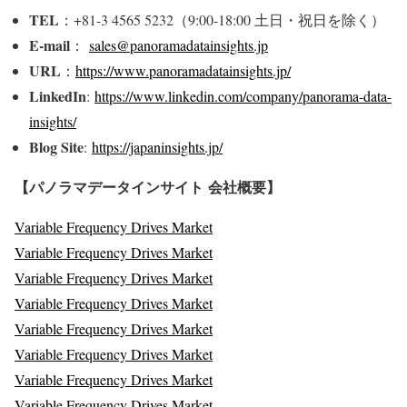
TEL
：+81-3 4565 5232（9:00-18:00 土日・祝日を除く）
E-mail
：
sales@panoramadatainsights.jp
URL
：
https://www.panoramadatainsights.jp/
LinkedIn
:
https://www.linkedin.com/company/panorama-data-
insights/
Blog Site
:
https://japaninsights.jp/
【パノラマデータインサイト
会社概要】
Variable Frequency Drives Market
Variable Frequency Drives Market
Variable Frequency Drives Market
Variable Frequency Drives Market
Variable Frequency Drives Market
Variable Frequency Drives Market
Variable Frequency Drives Market
Variable Frequency Drives Market