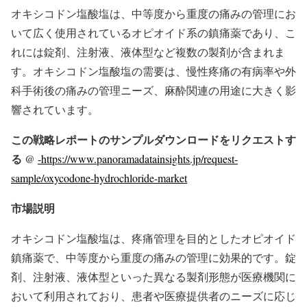
オキシコドン塩酸塩は、中等度から重度の痛みの管理にお
いて広く使用されているオピオイド系の鎮痛薬であり、こ
れには錠剤、注射液、液体型など複数の製剤が含まれま
す。オキシコドン塩酸塩の需要は、慢性疼痛の有病率や外
科手術後の痛みの管理ニーズ、麻酔関連の用途に大きく影
響されています。
この戦略レポートのサンプルダウンロードをリクエストす
る @
-https://www.panoramadatainsights.jp/request-
sample/oxycodone-hydrochloride-market
市場説明
オキシコドン塩酸塩は、疼痛管理を目的としたオピオイド
鎮痛薬で、中等度から重度の痛みの管理に効果的です。錠
剤、注射液、液体型といった異なる製剤形態が医療機関に
おいて利用されており、患者や医療提供者のニーズに応じ