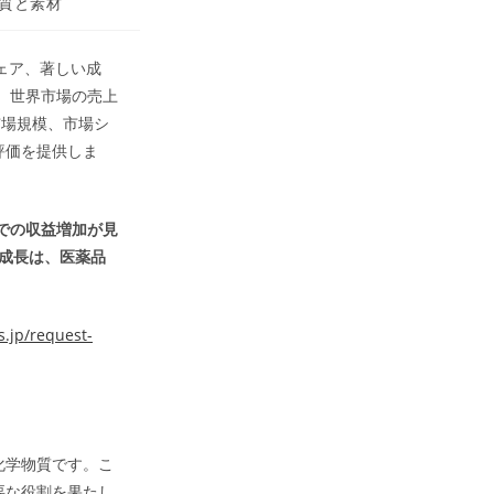
質と素材
シェア、著しい成
、世界市場の売上
市場規模、市場シ
評価を提供しま
までの収益増加が見
の成長は、医薬品
.jp/request-
化学物質です。こ
要な役割を果たし