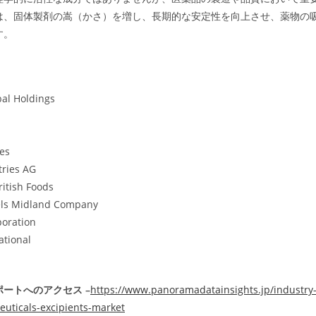
は、固体製剤の嵩（かさ）を増し、長期的な安定性を向上させ、薬物の
す。
al Holdings
es
tries AG
ritish Foods
els Midland Company
poration
ational
ートへのアクセス –
https://www.panoramadatainsights.jp/industry
uticals-excipients-market