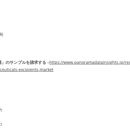
局
」のサンプルを請求する –
https://www.panoramadatainsights.jp/re
euticals-excipients-market
カ
コ