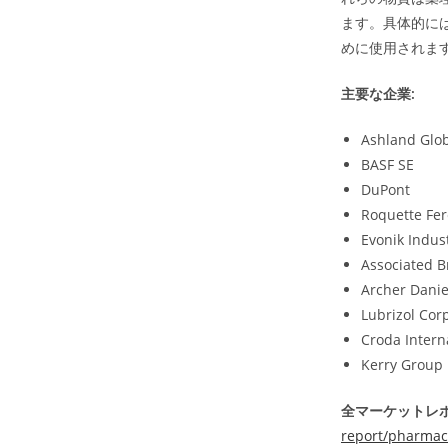
ます。具体的に
めに使用されま
主要な企業:
Ashland Glob
BASF SE
DuPont
Roquette Fer
Evonik Indus
Associated B
Archer Dani
Lubrizol Cor
Croda Intern
Kerry Group
全マーケットレポ
report/pharmace