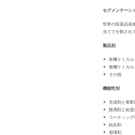
セグメンテーシ
世界の医薬品添
当てて分類され
製品別
有機ケミカル
無機ケミカル
その他
機能性別
充填剤と希釈
懸濁剤と粘度
コーティング
結合剤
崩壊剤