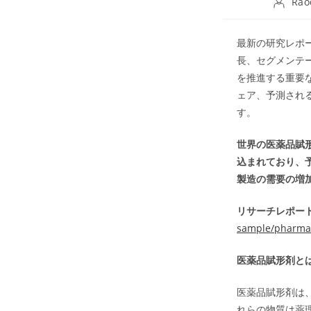
Post
Rao
author:
最新の研究レポー
長、セグメンテ
を推進する重要
ェア、予測され
す。
世界の医薬品賦形
込まれており、予
製造の需要の増
リサーチレポート
sample/pharmac
医薬品賦形剤と
医薬品賦形剤は
れらの物質は薬