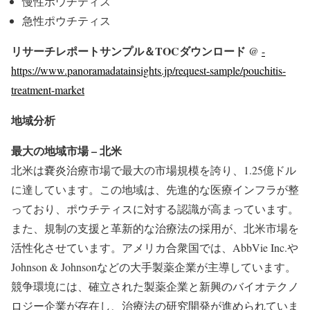
慢性ポウチティス
急性ポウチティス
リサーチレポートサンプル＆TOCダウンロード @
-
https://www.panoramadatainsights.jp/request-sample/pouchitis-
treatment-market
地域分析
最大の地域市場 – 北米
北米は嚢炎治療市場で最大の市場規模を誇り、1.25億ドル
に達しています。この地域は、先進的な医療インフラが整
っており、ポウチティスに対する認識が高まっています。
また、規制の支援と革新的な治療法の採用が、北米市場を
活性化させています。アメリカ合衆国では、AbbVie Inc.や
Johnson & Johnsonなどの大手製薬企業が主導しています。
競争環境には、確立された製薬企業と新興のバイオテクノ
ロジー企業が存在し、治療法の研究開発が進められていま