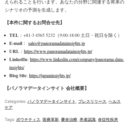
えられることを行います。あなたの分野に関連する将来の
シナリオの予測を生成します。
【本件に関するお問合せ先】
TEL
：+81-3 4565 5232（9:00-18:00 土日・祝日を除く）
E-mail
：
sales@panoramadatainsights.jp
URL
：
https://www.panoramadatainsights.jp/
LinkedIn
:
https://www.linkedin.com/company/panorama-data-
insights/
Blog Site
:
https://japaninsights.jp/
【パノラマデータインサイト
会社概要】
Categories:
パノラマデータインサイト
,
プレスリリース
,
ヘルス
ケア
Tags:
ポウチティス
,
医療革新
,
嚢炎治療
,
患者認識
,
炎症性疾患