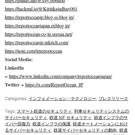
https://pando.life/@x4y5io6uod
https://hackmd.io/@Kiritikajadhav001
https://reportoceanjp.blog.ss-blog.jp/
https://reportoceanjapan.exblog.jp/
https://reportocean-co-jp.seesaa.net/
https://reportoceanjp.inkrich.com/
https://note.com/jpreportocean
Social Media:
LinkedIn
=
https://www.linkedin.com/company/reportoceanjapan/
Twitter =
https://x.com/ReportOcean_JP
Categories:
インフォメーション・テクノロジー
,
プレスリリース
Tags:
スマート鉄道のセキュリティ
,
列車セキュリティシステムの
サイバーセキュリティ
,
鉄道 IoT セキュリティ
,
鉄道インフラのサ
イバー回復力
,
鉄道インフラの保護
,
鉄道オートメーションにおけ
るサイバーセキュリティ
,
鉄道サイバーセキュリティの動向
,
鉄道