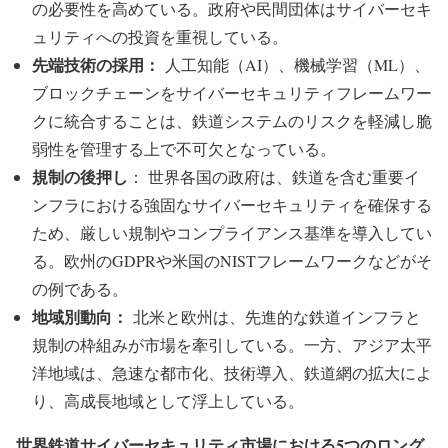
の必要性を高めている。政府や民間団体はサイバーセキ
ュリティへの投資を重視している。
先端技術の採用：
人工知能（AI）、機械学習（ML）、
ブロックチェーンをサイバーセキュリティフレームワー
クに統合することは、鉄道システムのリスクを軽減し脆
弱性を管理する上で不可欠となっている。
規制の後押し
： 世界各国の政府は、鉄道を含む重要イ
ンフラにおける強固なサイバーセキュリティを確保する
ため、厳しい規制やコンプライアンス基準を導入してい
る。欧州のGDPRや米国のNISTフレームワークなどがそ
の例である。
地域別動向：
北米と欧州は、先進的な鉄道インフラと
規制の枠組みが市場を牽引している。一方、アジア太平
洋地域は、急速な都市化、技術導入、鉄道網の拡大によ
り、高成長地域として浮上している。
世界鉄道サイバーセキュリティ市場における5つのロング