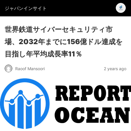
ジャパンインサイト
世界鉄道サイバーセキュリティ市
場、2032年までに156億ドル達成を
目指し年平均成長率11％
Raoof Mansoori
2 years ago