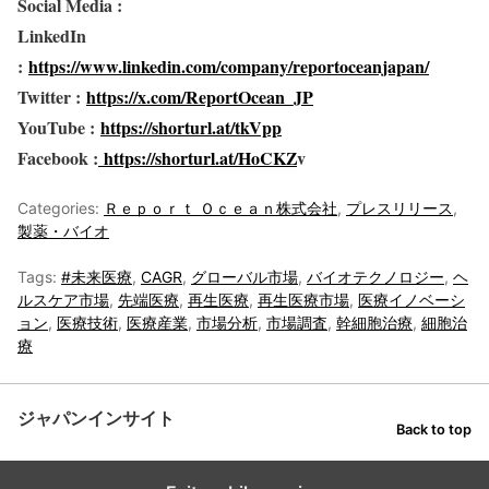
Social Media :
LinkedIn
:
https://www.linkedin.com/company/reportoceanjapan/
Twitter :
https://x.com/ReportOcean_JP
YouTube :
https://shorturl.at/tkVpp
Facebook :
https://shorturl.at/HoCKZ
v
Categories:
Ｒｅｐｏｒｔ Ｏｃｅａｎ株式会社
,
プレスリリース
,
製薬・バイオ
Tags:
#未来医療
,
CAGR
,
グローバル市場
,
バイオテクノロジー
,
ヘ
ルスケア市場
,
先端医療
,
再生医療
,
再生医療市場
,
医療イノベーシ
ョン
,
医療技術
,
医療産業
,
市場分析
,
市場調査
,
幹細胞治療
,
細胞治
療
ジャパンインサイト
Back to top