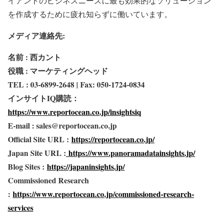
イアントのビジネスニーズに最も効果的なソリューション
を作成するために疲れ知らずに働いています。
メディア連絡先:
名前 : 西カント
役職 : マーケティングヘッド
TEL : 03-6899-2648 | Fax: 050-1724-0834
インサイトIQ購読：
https://www.reportocean.co.jp/insightsiq
E-mail : sales@reportocean.co.jp
Official Site URL :
https://reportocean.co.jp/
Japan Site URL :
https://www.panoramadatainsights.jp/
Blog Sites :
https://japaninsights.jp/
Commissioned Research
:
https://www.reportocean.co.jp/commissioned-research-
services