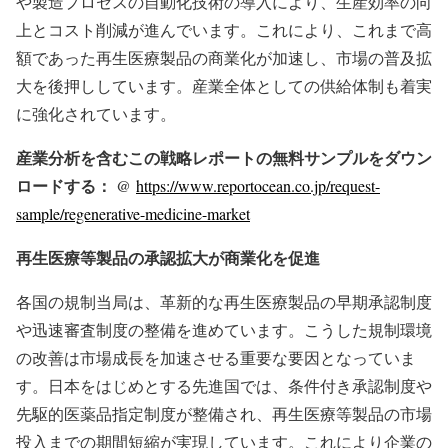
や製造プロセスの自動化技術の導入により、生産効率の向
上とコスト削減が進んでいます。これにより、これまで高
額であった再生医療製品の商業化が加速し、市場の普及拡
大を後押ししています。産業全体としての供給体制も着実
に強化されています。
産業分析を含むこの戦略レポートの無料サンプルをダウン
ロードする： @
https://www.reportocean.co.jp/request-
sample/regenerative-medicine-market
再生医療等製品の承認拡大が商業化を促進
各国の規制当局は、革新的な再生医療製品の早期承認制度
や迅速審査制度の整備を進めています。こうした規制環境
の改善は市場成長を加速させる重要な要因となっていま
す。日本をはじめとする先進国では、条件付き承認制度や
先駆的医薬品指定制度が整備され、再生医療等製品の市場
投入までの期間短縮が実現しています。これにより企業の