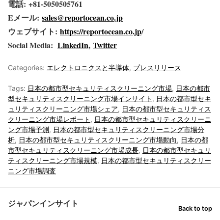
電話: +81-5050505761
Eメール:
sales@reportocean.co.jp
ウェブサイト:
https://reportocean.co.jp
/
Social Media:
LinkedIn
,
Twitter
Categories:
エレクトロニクスと半導体
,
プレスリリース
Tags:
日本の都市型セキュリティスクリーニング市場
,
日本の都市
型セキュリティスクリーニング市場インサイト
,
日本の都市型セキ
ュリティスクリーニング市場シェア
,
日本の都市型セキュリティス
クリーニング市場レポート
,
日本の都市型セキュリティスクリーニ
ング市場予測
,
日本の都市型セキュリティスクリーニング市場分
析
,
日本の都市型セキュリティスクリーニング市場動向
,
日本の都
市型セキュリティスクリーニング市場成長
,
日本の都市型セキュリ
ティスクリーニング市場規模
,
日本の都市型セキュリティスクリー
ニング市場調査
ジャパンインサイト
Back to top