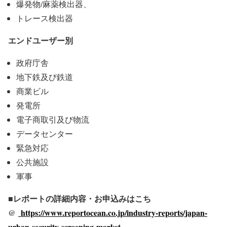
爆発物/麻薬検出器、
トレース検出器
エンドユーザー別
政府庁舎
地下鉄及び鉄道
商業ビル
発電所
電子商取引及び物流
データセンター
緊急対応
公共施設
軍事
■レポートの詳細内容・お申込みはこち
@
https://www.reportocean.co.jp/industry-reports/japan-
urban-security-screening-market