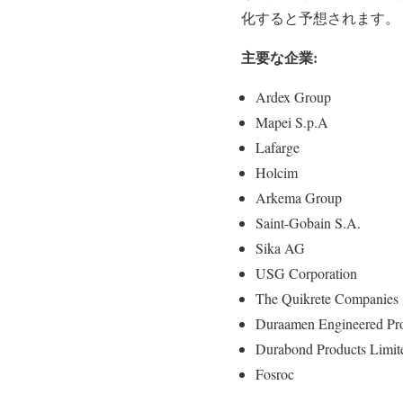
化すると予想されます。
主要な企業:
Ardex Group
Mapei S.p.A
Lafarge
Holcim
Arkema Group
Saint-Gobain S.A.
Sika AG
USG Corporation
The Quikrete Companies
Duraamen Engineered Pro
Durabond Products Limit
Fosroc