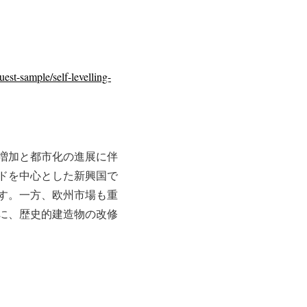
est-sample/self-levelling-
増加と都市化の進展に伴
ドを中心とした新興国で
す。一方、欧州市場も重
に、歴史的建造物の改修