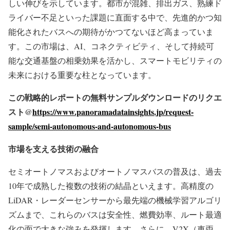
しい伸びを示しています。都市が混雑、排出ガス、熟練ド
ライバー不足といった課題に直面する中で、先進的かつ知
能化されたバスへの期待がかつてないほど高まっていま
す。この市場は、AI、コネクティビティ、そして持続可
能な交通基盤の相乗効果を活かし、スマートモビリティの
未来における重要な柱となっています。
この戦略的レポートの無料サンプルダウンロードのリクエ
スト@
https://www.panoramadatainsights.jp/request-
sample/semi-autonomous-and-autonomous-bus
市場を支える技術の融合
セミオートノマスおよびオートノマスバスの普及は、過去
10年で成熟した複数の技術の結晶といえます。高精度の
LiDAR・レーダーセンサーから最先端の機械学習アルゴリ
ズムまで、これらのバスは安全性、燃費効率、ルート最適
化の面で大きな強みを発揮します。さらに、V2X（車両