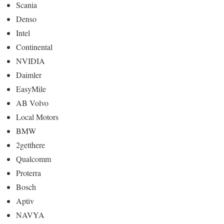
Scania
Denso
Intel
Continental
NVIDIA
Daimler
EasyMile
AB Volvo
Local Motors
BMW
2getthere
Qualcomm
Proterra
Bosch
Aptiv
NAVYA