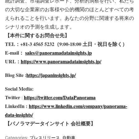
統計調査、市場調査レポート、分析的洞察を行い、私たち
の大切な企業家のお客様や公的機関のほとんどすべての考
えられることを行います。あなたの分野に関連する将来の
シナリオの予測を生成します。
【本件に関するお問合せ先】
TEL
：+81-3 4565 5232
（9:00-18:00
土日・祝日を除く）
E-mail
：
sales@panoramadatainsights.jp
URL
：
https://www.panoramadatainsights.jp/
Blog Site :
https://japaninsights.jp/
Social Media:
Twitter
https://twitter.com/DataPanorama
:
LinkedIn :
https://www.linkedin.com/company/panorama-
data-insights/
【パノラマデータインサイト
会社概要】
Categories:
プレスリリース
,
自動車