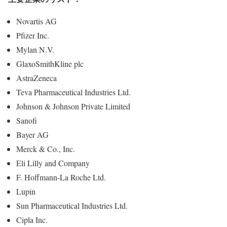
Novartis AG
Pfizer Inc.
Mylan N.V.
GlaxoSmithKline plc
AstraZeneca
Teva Pharmaceutical Industries Ltd.
Johnson & Johnson Private Limited
Sanofi
Bayer AG
Merck & Co., Inc.
Eli Lilly and Company
F. Hoffmann-La Roche Ltd.
Lupin
Sun Pharmaceutical Industries Ltd.
Cipla Inc.