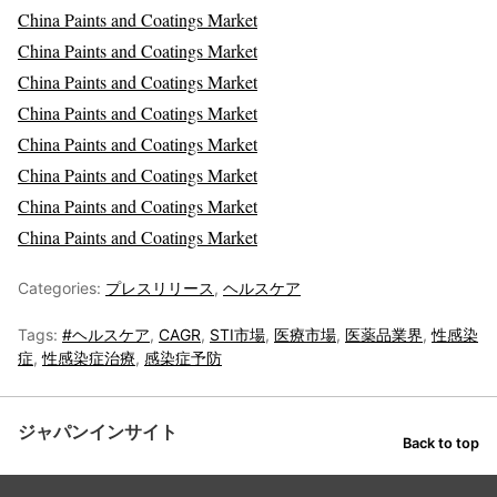
China Paints and Coatings Market
China Paints and Coatings Market
China Paints and Coatings Market
China Paints and Coatings Market
China Paints and Coatings Market
China Paints and Coatings Market
China Paints and Coatings Market
China Paints and Coatings Market
Categories:
プレスリリース
,
ヘルスケア
Tags:
#ヘルスケア
,
CAGR
,
STI市場
,
医療市場
,
医薬品業界
,
性感染
症
,
性感染症治療
,
感染症予防
ジャパンインサイト
Back to top