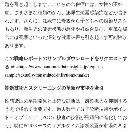
題を引き起こします。これらの合併症には、女性の不妊
症、さまざまな種類のがん、泌尿生殖器感染症などが含ま
れます。さらに、妊娠中に母親から子どもへの感染リスク
もあり、新生児の健康状態の悪化や妊娠合併症、重篤な場
合には死産といった深刻な健康被害を引き起こす可能性が
あります。
この戦略レポートのサンプルダウンロードをリクエストす
る @ –
https://www.panoramadatainsights.jp/request-
sample/sexually-transmitted-infections-market
診断技術とスクリーニングの革新が市場を牽引
性感染症の早期発見と正確な診断は、感染拡大を抑制する
うえで極めて重要です。過去数年で分子診断技術やポイン
ト・オブ・ケア（POC）検査の技術が飛躍的に進化してお
り、特にPCRベースのリアルタイム診断装置が市場の牽引