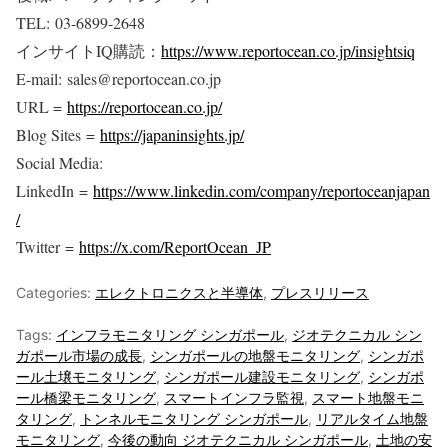
TEL: 03-6899-2648
インサイトIQ購読：
https://www.reportocean.co.jp/insightsiq
E-mail: sales@reportocean.co.jp
URL =
https://reportocean.co.jp/
Blog Sites =
https://japaninsights.jp/
Social Media:
LinkedIn =
https://www.linkedin.com/company/reportoceanjapan
/
Twitter =
https://x.com/ReportOcean_JP
Categories:
エレクトロニクスと半導体
,
プレスリリース
Tags:
インフラモニタリング シンガポール
,
ジオテクニカル シン
ガポール市場の成長
,
シンガポールの地盤モニタリング
,
シンガポ
ール土壌モニタリング
,
シンガポール建設モニタリング
,
シンガポ
ール橋梁モニタリング
,
スマートインフラ監視
,
スマート地盤モニ
タリング
,
トンネルモニタリング シンガポール
,
リアルタイム地盤
モニタリング
,
今後の動向 ジオテクニカル シンガポール
,
土地の安