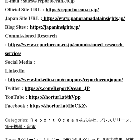
E-mail : sales@reportocean.co.jp
Official Site URL :
https://reportocean.co.jp/
Japan Site URL :
https://www.panoramadatainsights.jp/
Blog Sites :
https://japaninsights.jp/
Commissioned Research
:
https://www.reportocean.co.jp/commissioned-research-
services
Social Media :
LinkedIn
:
https://www.linkedin.com/company/reportoceanjapan/
Twitter :
https://x.com/ReportOcean_JP
YouTube :
https://shorturl.at/tkVpp
Facebook :
https://shorturl.at/HoCKZ
v
Categories:
Ｒｅｐｏｒｔ Ｏｃｅａｎ株式会社
,
プレスリリース
,
電子機器・家電
Tags:
#グリーンエネルギー
,
#デジタルグリッド
,
#電力業界
,
AI技