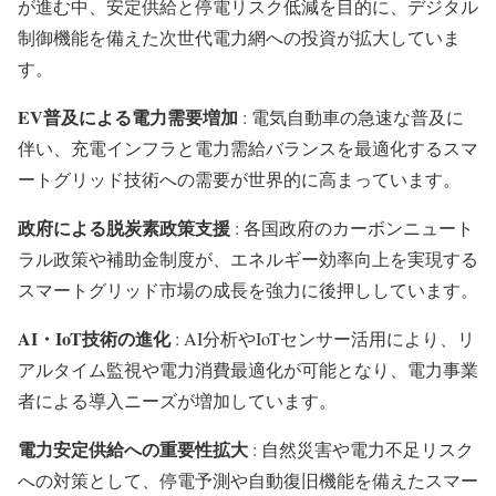
が進む中、安定供給と停電リスク低減を目的に、デジタル
制御機能を備えた次世代電力網への投資が拡大していま
す。
EV普及による電力需要増加
: 電気自動車の急速な普及に
伴い、充電インフラと電力需給バランスを最適化するスマ
ートグリッド技術への需要が世界的に高まっています。
政府による脱炭素政策支援
: 各国政府のカーボンニュート
ラル政策や補助金制度が、エネルギー効率向上を実現する
スマートグリッド市場の成長を強力に後押ししています。
AI・IoT技術の進化
: AI分析やIoTセンサー活用により、リ
アルタイム監視や電力消費最適化が可能となり、電力事業
者による導入ニーズが増加しています。
電力安定供給への重要性拡大
: 自然災害や電力不足リスク
への対策として、停電予測や自動復旧機能を備えたスマー