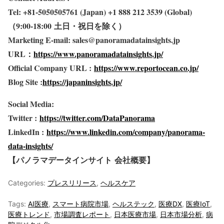
Tel: +81-5050505761 (Japan) +1 888 212 3539 (Global)
（9:00-18:00
土日・祝日を除く）
Marketing E-mail: sales@panoramadatainsights.jp
URL
：
https://www.panoramadatainsights.jp/
Official Company URL :
https://www.reportocean.co.jp/
Blog Site :
https://japaninsights.jp/
Social Media:
Twitter :
https://twitter.com/DataPanorama
LinkedIn :
https://www.linkedin.com/company/panorama-
data-insights/
【パノラマデータインサイト
会社概要】
Categories:
プレスリリース
,
ヘルスケア
Tags:
AI医療
,
スマート病院市場
,
ヘルステック
,
医療DX
,
医療IoT
,
医療トレンド
,
市場調査レポート
,
日本医療市場
,
日本市場分析
,
病