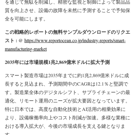
を通じて無駄を削減し、精密な監視と制御によって製品品
質を向上させ、設備の故障を未然に予測することで予知保
全を可能にします。
この戦略的レポートの無料サンプルダウンロードのリクエ
スト : @
https://www.reportocean.co.jp/industry-reports/smart-
manufacturing-market
2035年には市場規模1兆2,869億米ドルに拡大予測
スマート製造市場は2035年までに約1兆2,869億米ドルに成
長すると見込まれ、予測期間中のCAGRは12.1％と堅調で
す。製造業全体のデジタルシフト、サプライチェーンの最
適化、リモート運用のニーズが拡大要因となっています。
特に日本では、高度な自動化技術とAI活用の相乗効果に
より、設備稼働率向上やコスト削減が加速。多様な業種に
おける導入拡大が、今後の市場成長を支える鍵となりま
す。