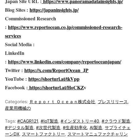
Japan Site URL :
https://www.panoramadatainsights.jp/
Blog Sites :
https://japaninsights.jp/
Commissioned Research
:
https://www.reportocean.co.jp/commissioned-research-
services
Social Media :
LinkedIn
:
https://www.linkedin.com/company/reportoceanjapan/
Twitter :
https://x.com/ReportOcean_JP
YouTube :
https://shorturl.at/tkVpp
Facebook :
https://shorturl.at/HoCKZ
v
Categories:
Ｒｅｐｏｒｔ Ｏｃｅａｎ株式会社
,
プレスリリース
,
産業用機械の
Tags:
#CAGR121
,
#IoT製造
,
#インダストリー40
,
#クラウド製造
,
#デジタル製造
,
#次世代製造
,
#生産効率化
,
AI製造
,
サプライチェ
ーンDX
,
スマートファクトリー
,
スマートマニュファクチャリン