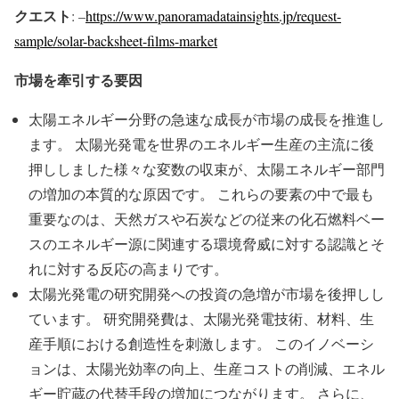
クエスト
: –
https://www.panoramadatainsights.jp/request-
sample/solar-backsheet-films-market
市場を牽引する要因
太陽エネルギー分野の急速な成長が市場の成長を推進し
ます。 太陽光発電を世界のエネルギー生産の主流に後
押ししました様々な変数の収束が、太陽エネルギー部門
の増加の本質的な原因です。 これらの要素の中で最も
重要なのは、天然ガスや石炭などの従来の化石燃料ベー
スのエネルギー源に関連する環境脅威に対する認識とそ
れに対する反応の高まりです。
太陽光発電の研究開発への投資の急増が市場を後押しし
ています。 研究開発費は、太陽光発電技術、材料、生
産手順における創造性を刺激します。 このイノベーシ
ョンは、太陽光効率の向上、生産コストの削減、エネル
ギー貯蔵の代替手段の増加につながります。 さらに、