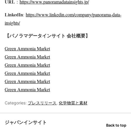
URL
：
https://www.panoramadatainsights.jp/
LinkedIn
:
https://www.linkedin.com/company/panorama-data-
insights/
【パノラマデータインサイト 会社概要】
Green Ammonia Market
Green Ammonia Market
Green Ammonia Market
Green Ammonia Market
Green Ammonia Market
Green Ammonia Market
Categories:
プレスリリース
,
化学物質と素材
ジャパンインサイト
Back to top