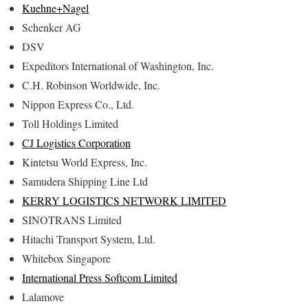
Kuehne+Nagel
Schenker AG
DSV
Expeditors International of Washington, Inc.
C.H. Robinson Worldwide, Inc.
Nippon Express Co., Ltd.
Toll Holdings Limited
CJ Logistics Corporation
Kintetsu World Express, Inc.
Samudera Shipping Line Ltd
KERRY LOGISTICS NETWORK LIMITED
SINOTRANS Limited
Hitachi Transport System, Ltd.
Whitebox Singapore
International Press Softcom Limited
Lalamove