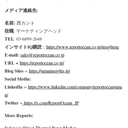
メディア連絡先:
名前:
西カント
役職
: マーケティングヘッド
TEL
: 03-6899-2648
インサイトIQ購読
：
https://www.reportocean.co.jp/insightsiq
E-mail:
sales@reportocean.co.jp
URL =
https://reportocean.co.jp/
Blog Sites
=
https://japaninsights.jp/
Social Media:
LinkedIn
=
https://www.linkedin.com/company/reportoceanjapa
n/
Twitter
=
https://x.com/ReportOcean_JP
More Reports:
Indonesia Direct Thermal Paper Market