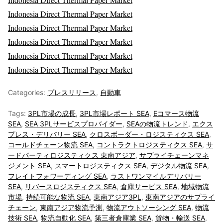
Indonesia Direct Thermal Paper Market
Indonesia Direct Thermal Paper Market
Indonesia Direct Thermal Paper Market
Indonesia Direct Thermal Paper Market
Indonesia Direct Thermal Paper Market
Categories:
プレスリリース
,
自動車
Tags:
3PL市場の成長
,
3PL市場レポート SEA
,
Eコマース物流
SEA
,
SEA 3PLサービスプロバイダー
,
SEAの物流トレンド
,
エクス
プレス・デリバリー SEA
,
クロスボーダー・ロジスティクス SEA
,
コールドチェーン物流 SEA
,
コントラクトロジスティクス SEA
,
サ
ードパーティロジスティクス 東南アジア
,
サプライチェーンマネ
ジメント SEA
,
スマートロジスティクス SEA
,
デジタル物流 SEA
,
フレイトフォワーディング SEA
,
ラストワンマイルデリバリー
SEA
,
リバースロジスティクス SEA
,
倉庫サービス SEA
,
地域物流
市場
,
持続可能な物流 SEA
,
東南アジア3PL
,
東南アジアのサプライ
チェーン
,
東南アジア物流予測
,
物流アウトソーシング SEA
,
物流
技術 SEA
,
物流自動化 SEA
,
第三者倉庫業 SEA
,
貨物・輸送 SEA
,