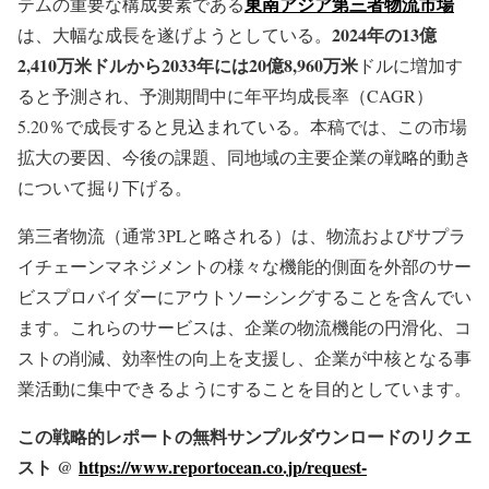
東南アジア第三者物流市場
テムの重要な構成要素である
2024年の13億
は、大幅な成長を遂げようとしている。
2,410万米ドルから2033年には20億8,960万米
ドルに増加す
ると予測され、予測期間中に年平均成長率（CAGR）
5.20％で成長すると見込まれている。本稿では、この市場
拡大の要因、今後の課題、同地域の主要企業の戦略的動き
について掘り下げる。
第三者物流（通常3PLと略される）は、物流およびサプラ
イチェーンマネジメントの様々な機能的側面を外部のサー
ビスプロバイダーにアウトソーシングすることを含んでい
ます。これらのサービスは、企業の物流機能の円滑化、コ
ストの削減、効率性の向上を支援し、企業が中核となる事
業活動に集中できるようにすることを目的としています。
この戦略的レポートの無料サンプルダウンロードのリクエ
スト @
https://www.reportocean.co.jp/request-