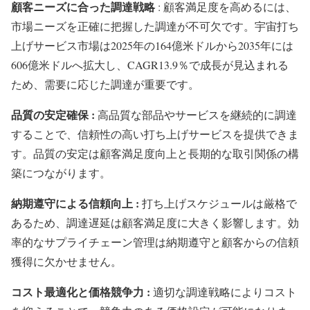
顧客ニーズに合った調達戦略
: 顧客満足度を高めるには、
市場ニーズを正確に把握した調達が不可欠です。宇宙打ち
上げサービス市場は2025年の164億米ドルから2035年には
606億米ドルへ拡大し、CAGR13.9％で成長が見込まれる
ため、需要に応じた調達が重要です。
品質の安定確保 :
高品質な部品やサービスを継続的に調達
することで、信頼性の高い打ち上げサービスを提供できま
す。品質の安定は顧客満足度向上と長期的な取引関係の構
築につながります。
納期遵守による信頼向上 :
打ち上げスケジュールは厳格で
あるため、調達遅延は顧客満足度に大きく影響します。効
率的なサプライチェーン管理は納期遵守と顧客からの信頼
獲得に欠かせません。
コスト最適化と価格競争力 :
適切な調達戦略によりコスト