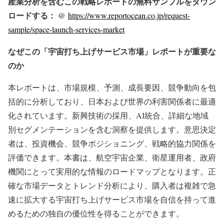
産業分析を含むこの戦略レポートの無料サンプルをダウン
ロードする： @
https://www.reportocean.co.jp/request-
sample/space-launch-services-market
なぜこの「宇宙打ち上げサービス市場」レポートが重要な
のか
本レポートは、市場規模、予測、成長要因、競争動向を包
括的に分析しており、日本および世界の利害関係者に最適
化されています。新興技術の採用、AI統合、詳細な地域
別セグメンテーションを含む洞察を提供します。意思決定
者は、投資機会、競争ポジショニング、戦略的協力関係を
評価できます。本書は、航空宇宙企業、衛星運用者、政府
機関にとって実用的な情報のロードマップとなります。正
確な市場データとトレンド分析により、購入者は複雑で急
速に拡大する宇宙打ち上げサービス市場を自信を持って進
めるための独自の優位性を得ることができます。