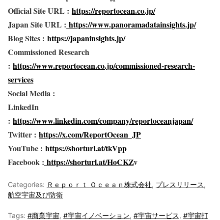
Official Site URL :
https://reportocean.co.jp/
Japan Site URL :
https://www.panoramadatainsights.jp/
Blog Sites :
https://japaninsights.jp/
Commissioned Research
:
https://www.reportocean.co.jp/commissioned-research-
services
Social Media :
LinkedIn
:
https://www.linkedin.com/company/reportoceanjapan/
Twitter :
https://x.com/ReportOcean_JP
YouTube :
https://shorturl.at/tkVpp
Facebook :
https://shorturl.at/HoCKZ
v
Categories:
Ｒｅｐｏｒｔ Ｏｃｅａｎ株式会社
,
プレスリリース
,
航空宇宙及び防衛
Tags:
#商業宇宙
,
#宇宙イノベーション
,
#宇宙サービス
,
#宇宙打