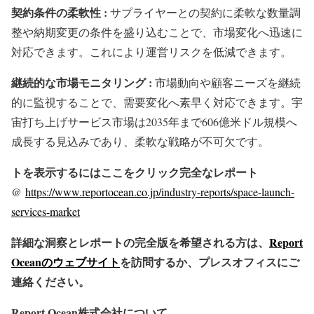
契約条件の柔軟性 :
サプライヤーとの契約に柔軟な数量調
整や納期変更の条件を盛り込むことで、市場変化へ迅速に
対応できます。これにより運営リスクを低減できます。
継続的な市場モニタリング :
市場動向や顧客ニーズを継続
的に監視することで、需要変化へ素早く対応できます。宇
宙打ち上げサービス市場は2035年まで606億米ドル規模へ
成長する見込みであり、柔軟な戦略が不可欠です。
トを表示するにはここをクリック完全なレポート
@
https://www.reportocean.co.jp/industry-reports/space-launch-
services-market
詳細な洞察とレポートの完全版を希望される方は、
Report
Oceanのウェブサイト
を訪問するか、プレスオフィスにご
連絡ください。
Report Ocean株式会社について