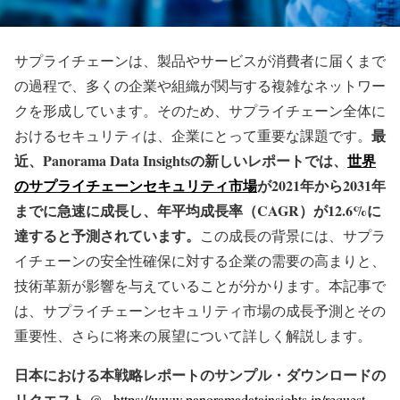
サプライチェーンは、製品やサービスが消費者に届くまで
の過程で、多くの企業や組織が関与する複雑なネットワー
クを形成しています。そのため、サプライチェーン全体に
最
おけるセキュリティは、企業にとって重要な課題です。
近、Panorama Data Insightsの新しいレポートでは、
世界
のサプライチェーンセキュリティ市場
が2021年から2031年
までに急速に成長し、年平均成長率（CAGR）が12.6%に
達すると予測されています。
この成長の背景には、サプラ
イチェーンの安全性確保に対する企業の需要の高まりと、
技術革新が影響を与えていることが分かります。本記事で
は、サプライチェーンセキュリティ市場の成長予測とその
重要性、さらに将来の展望について詳しく解説します。
日本における本戦略レポートのサンプル・ダウンロードの
リクエスト @ –
https://www.panoramadatainsights.jp/request-