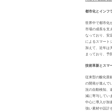
都市化とインフ
世界中で都市化
市場の成長を支
なっており、安
によるスマート
加えて、近年は
まっており、予
技術革新とスマ
従来型の酸化亜鉛
の開発が進んで
況の自動検知、
減に寄与してい
中心に導入が加
強い素材や設計