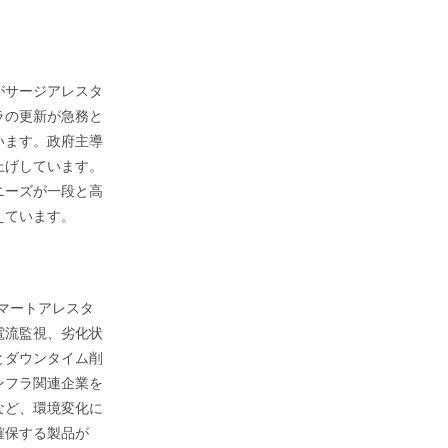
がサージアレスタ
ラの更新が急務と
います。政府主導
上げしています。
ニーズが一段と高
えています。
スマートアレスタ
電流監視、劣化状
とダウンタイム削
ンフラ関連企業を
など、環境変化に
確保する製品が