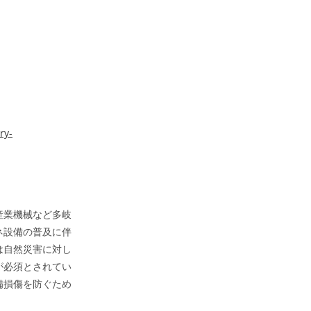
ry-
産業機械など多岐
ネ設備の普及に伴
は自然災害に対し
が必須とされてい
備損傷を防ぐため