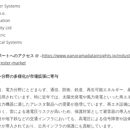
er Systems
o.o.
ation
ty Ltd
ric
ical Systems
ートへのアクセス @ –
https://www.panoramadatainsights.jp/indust
rester-market
ン分野の多様化が市場拡張に寄与
は、電力分野にとどまらず、通信、防衛、鉄道、再生可能エネルギー、
活用されています。特に近年では、太陽光発電や風力発電といった再エ
出力機器に適したアレスタ製品への需要が急増しています。再エネ設備
多く、雷による過電圧リスクが高いため、保護対策として避雷器の導入
道や地下鉄などの交通インフラにおいても、高電圧による信号障害や設
タが導入されており、公共インフラの保護にも貢献しています。