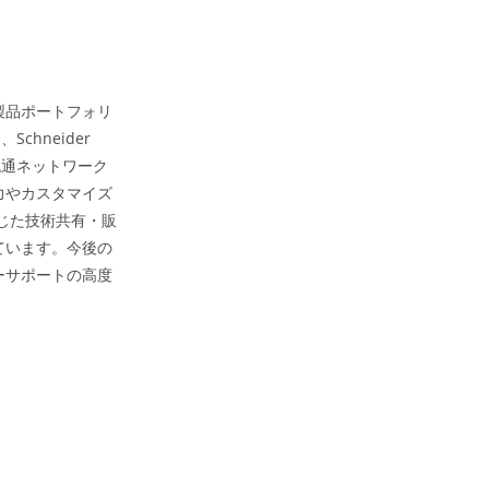
製品ポートフォリ
chneider
な流通ネットワーク
力やカスタマイズ
じた技術共有・販
ています。今後の
ーサポートの高度