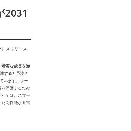
031
プレスリリース
、着実な成長を遂
ルに達すると予測さ
しています。
サー
器を保護するため
近年では、スマー
した高性能な避雷