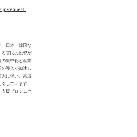
.jp/request-
ド、日本、韓国な
する官民の投資が
口の集中化と産業
器の導入が加速し
拡大に伴い、高度
ん引しています。
た支援プロジェク