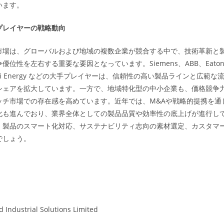
います。
プレイヤーの戦略動向
市場は、グローバルおよび地域の複数企業が競合する中で、技術革新と
位性を左右する重要な要因となっています。Siemens、ABB、Eaton、S
Hitachi Energy などの大手プレイヤーは、信頼性の高い製品ラインと広範
シェアを拡大しています。一方で、地域特化型の中小企業も、価格競争
ッチ市場での存在感を高めています。近年では、M&Aや戦略的提携を通
化も進んでおり、業界全体としての製品品質や効率性の底上げが進行し
、製品のスマート化対応、サステナビリティ志向の素材選定、カスタマ
でしょう。
 Industrial Solutions Limited