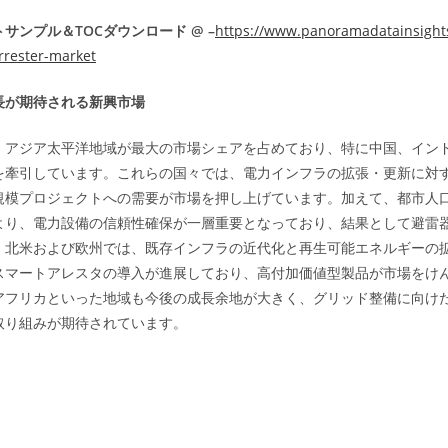
サンプル＆TOCダウンロード @ –
https://www.panoramadatainsights
rrester-market
長が期待される新興市場
、アジア太平洋地域が最大の市場シェアを占めており、特に中国、イン
を牽引しています。これらの国々では、電力インフラの拡張・更新に対
規模プロジェクトへの需要が市場を押し上げています。加えて、都市人
より、電力設備の信頼性確保が一層重要となっており、結果として避雷
、北米および欧州では、既存インフラの近代化と再生可能エネルギーの
スマートアレスタの導入が進展しており、高付加価値型製品が市場をけ
アフリカといった地域も今後の成長余地が大きく、グリッド整備に向け
取り組みが期待されています。