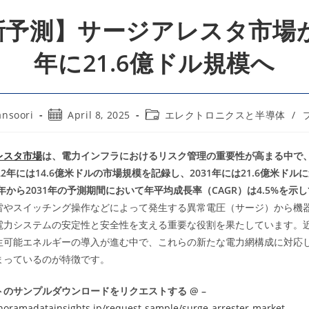
新予測】サージアレスタ市場が2
年に21.6億ドル規模へ
Post
Post
nsoori
April 8, 2025
エレクトロニクスと半導体
/
published:
category:
レスタ市場
は、電力インフラにおけるリスク管理の重要性が高まる中で
22年には14.6億米ドルの市場規模を記録し、2031年には21.6億米ド
3年から2031年の予測期間において年平均成長率（CAGR）は4.5%を示
雷やスイッチング操作などによって発生する異常電圧（サージ）から機
電力システムの安定性と安全性を支える重要な役割を果たしています。
生可能エネルギーの導入が進む中で、これらの新たな電力網構成に対応
まっているのが特徴です。
のサンプルダウンロードをリクエストする @ –
noramadatainsights.jp/request-sample/surge-arrester-market