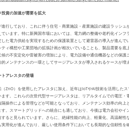
ラ投資の加速が需要を拡大
が進行しており、これに伴う住宅・商業施設・産業施設の建設ラッシュ
えています。特に新興国市場においては、電力網の整備や老朽化インフ
定した電力供給を実現するための保護装置として避雷器の導入が進んで
シティ構想や工業団地の拡張計画が相次いでいることも、製品需要を底
天候の不安定化や雷被害の増加により、電力設備や通信機器などの保護
防的メンテナンスの一環としてサージアレスタが導入されるケースが増
ートアレスタの登場
（ZnO）を使用したアレスタに加え、近年はIoTやAI技術を活用した
います。これらの次世代型サージアレスタは、リアルタイムでの電圧・
遠隔操作による管理などが可能となっており、メンテナンス効率の向上
ます。スマートグリッドへの統合にも適しており、今後は電力会社やイ
速すると見られています。さらに、絶縁性能の向上、軽量化、高温耐性
も実用化が進んでおり、厳しい使用条件下においても長期的な信頼性を