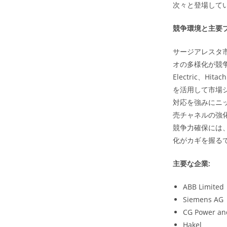
次々と登場して
競争環境と主要
サージアレスタ
オの多様化が競争優
Electric、
を活用して市場
対応を強みにニ
売チャネルの強
競争力確保には
化がカギを握る
主要な企業:
ABB Limited
Siemens AG
CG Power and
Hakel