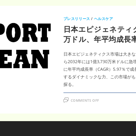
プレスリリース
/
ヘルスケア
日本エピジェネティクス
万ドル、年平均成長率
日本エピジェネティクス市場は大きな成
ら2032年には1億3,730万米ドルに
に年平均成長率（CAGR）5.97％
するダイナミックな力、この市場がも
探る。
ON
COMMENTS OFF
日
本
エ
ピ
ジ
ェ
ネ
テ
ィ