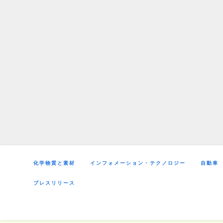
Skip
to
content
化学物質と素材
インフォメーション・テクノロジー
自動車
プレスリリース