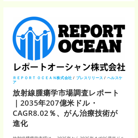
学
に
お
け
る
人
工
知
能
（AI）
市
場
調
査
レ
ポ
ー
ト
｜
2035
ＲＥＰＯＲＴ ＯＣＥＡＮ株式会社
/
プレスリリース
/
ヘルスケ
年
ア
213
億
放射線腫瘍学市場調査レポート
6000
万
｜2035年207億米ドル・
米
ド
ル・
CAGR8.02％、がん治療技術が
CAGR27.58％、
進化