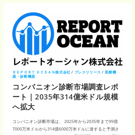
検
市
場
調
査
レ
ポ
ー
ト
｜
2035
年
に
1,966
億
8,000
万
米
ド
ＲＥＰＯＲＴ ＯＣＥＡＮ株式会社
/
プレスリリース
/
医療機
ル
器・診断機器
規
模
コンパニオン診断市場調査レポ
へ、
CAGR18.33%
ート｜2035年314億米ドル規模
の
高
成
へ拡大
長
市
場
コンパニオン診断市場は、 2025年から2035年まで99億
7000万米ドルから314億6000万米ドルに達すると予測さ