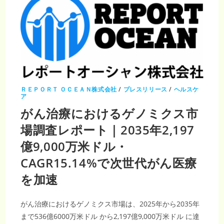
査
レ
ポ
ー
ト
｜
2035
年
66
億
1,300
万
米
ド
ＲＥＰＯＲＴ ＯＣＥＡＮ株式会社
/
プレスリリース
/
ヘルスケ
ル・
ア
CAGR5.18%
で
がん治療におけるゲノミクス市
高
度
場調査レポート｜2035年2,197
診
断
技
億9,000万米ドル・
術
が
拡
CAGR15.14%で次世代がん医療
大
を加速
がん治療におけるゲノミクス市場は、2025年から2035年
まで536億6000万米ドル から2,197億9,000万米ドル に達