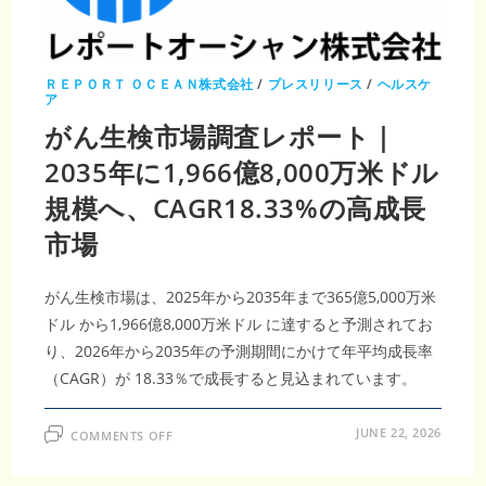
2035
年
に
1511
億
米
ＲＥＰＯＲＴ ＯＣＥＡＮ株式会社
/
プレスリリース
/
ヘルスケ
ド
ア
ル
突
がん生検市場調査レポート｜
破、
CAGR9.05%
2035年に1,966億8,000万米ドル
で
成
長
規模へ、CAGR18.33%の高成長
市場
がん生検市場は、2025年から2035年まで365億5,000万米
ドル から1,966億8,000万米ドル に達すると予測されてお
り、2026年から2035年の予測期間にかけて年平均成長率
（CAGR）が 18.33％で成長すると見込まれています。
ON
JUNE 22, 2026
COMMENTS OFF
が
ん
生