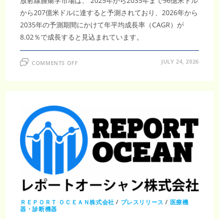
放射線腫瘍学市場は、 2025年から2035年まで96億米ドル
から207億米ドルに達すると予測されており、2026年から
2035年の予測期間にかけて年平均成長率（CAGR）が
8.02％で成長すると見込まれています。
ON
JULY 24, 2026
COMMENTS OFF
放
射
線
腫
瘍
学
市
場
調
査
レ
ポ
ー
ト
｜
2035
年
207
億
米
ド
ル・
ＲＥＰＯＲＴ ＯＣＥＡＮ株式会社
/
プレスリリース
/
医療機
CAGR8.02％、
器・診断機器
が