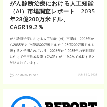
ん
がん診断治療における人工知能
治
療
（AI）市場調査レポート｜2035
技
術
が
年28億200万米ドル、
進
化
CAGR19.2％
がん診断治療における人工知能（AI）市場は、2025年か
ら2035年まで4億8300万米ドル から28億200万米ドル に
達すると予測されており、2026年から2035年の予測期間
にかけて年平均成長率（CAGR）が `19.2％で成長すると
見込まれています。
ON
JUNE 30, 2026
COMMENTS OFF
が
ん
診
断
治
療
に
お
け
る