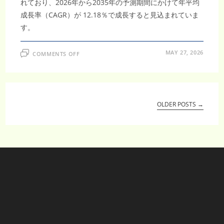
れており、2026年から2035年の予測期間にかけて年平均
成長率（CAGR）が 12.18％で成長すると見込まれていま
す。
ON
MAY 27, 2026
COMMENTS OFF
コ
ン
パ
ニ
オ
ン
診
断
OLDER POSTS
→
市
場
調
査
レ
ポ
ー
ト
｜
2035
年
314
億
米
ド
ル
規
模