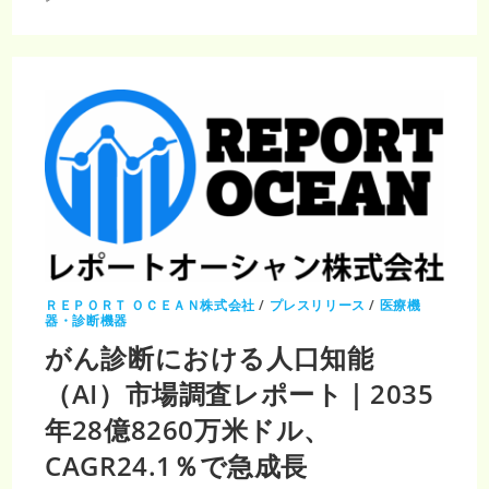
甲
状
腺
が
ん
診
断
市
場
調
査
レ
ポ
ー
ト
｜
2035
年
57
億
米
ド
ＲＥＰＯＲＴ ＯＣＥＡＮ株式会社
/
プレスリリース
/
医療機
ル・
器・診断機器
CAGR5.86％
がん診断における人口知能
（AI）市場調査レポート｜2035
年28億8260万米ドル、
CAGR24.1％で急成長