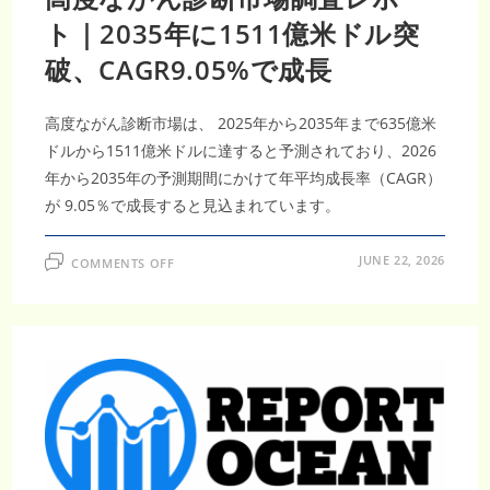
9,000
ト｜2035年に1511億米ドル突
万
米
ド
破、CAGR9.05%で成長
ル・
CAGR15.14%
で
次
高度ながん診断市場は、 2025年から2035年まで635億米
世
代
ドルから1511億米ドルに達すると予測されており、2026
が
ん
年から2035年の予測期間にかけて年平均成長率（CAGR）
医
療
が 9.05％で成長すると見込まれています。
を
加
速
ON
JUNE 22, 2026
COMMENTS OFF
高
度
な
が
ん
診
断
市
場
調
査
レ
ポ
ー
ト
｜