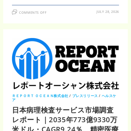
ON
JULY 28, 2026
COMMENTS OFF
が
ん
標
的
療
法
市
場
調
査
レ
ポ
ー
ト
｜
2035
年
1,754
億
8,000
万
米
ＲＥＰＯＲＴ ＯＣＥＡＮ株式会社
/
プレスリリース
/
ヘルスケ
ド
ア
ル・
CAGR6.87％、
日本病理検査サービス市場調査
精
密
レポート｜2035年773億9330万
医
療
が
米ドル・CAGR9.24％、精密医療
市