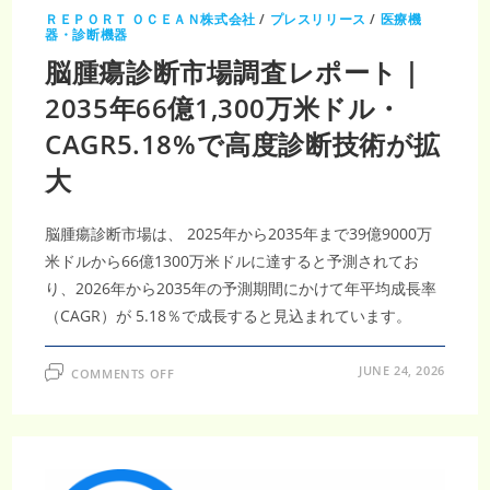
ト
｜
ＲＥＰＯＲＴ ＯＣＥＡＮ株式会社
/
プレスリリース
/
医療機
2035
器・診断機器
年
28
脳腫瘍診断市場調査レポート｜
億
8260
2035年66億1,300万米ドル・
万
米
ド
CAGR5.18%で高度診断技術が拡
ル、
CAGR24.1％
で
大
急
成
長
脳腫瘍診断市場は、 2025年から2035年まで39億9000万
米ドルから66億1300万米ドルに達すると予測されてお
り、2026年から2035年の予測期間にかけて年平均成長率
（CAGR）が 5.18％で成長すると見込まれています。
ON
JUNE 24, 2026
COMMENTS OFF
脳
腫
瘍
診
断
市
場
調