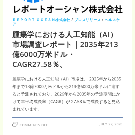
ト
｜
2035
年
773
ＲＥＰＯＲＴ ＯＣＥＡＮ株式会社
/
プレスリリース
/
ヘルスケ
億
ア
9330
万
腫瘍学における人工知能（AI）
米
ド
市場調査レポート｜2035年213
ル・
CAGR9.24％、
精
億6000万米ドル・
密
医
療
CAGR27.58％、
の
進
展
で
腫瘍学における人工知能（AI）市場は、 2025年から2035
市
場
年まで18億7000万米ドルから213億6000万米ドルに達す
拡
大
ると予測されており、2026年から2035年の予測期間にか
けて年平均成長率（CAGR）が 27.58％で成長すると見込
まれています。
ON
JULY 27, 2026
COMMENTS OFF
腫
瘍