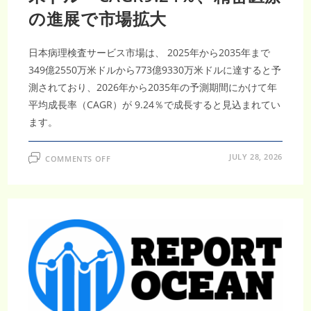
場
を
の進展で市場拡大
牽
引
日本病理検査サービス市場は、 2025年から2035年まで
349億2550万米ドルから773億9330万米ドルに達すると予
測されており、2026年から2035年の予測期間にかけて年
平均成長率（CAGR）が 9.24％で成長すると見込まれてい
ます。
ON
JULY 28, 2026
COMMENTS OFF
日
本
病
理
検
査
サ
ー
ビ
ス
市
場
調
査
レ
ポ
ー