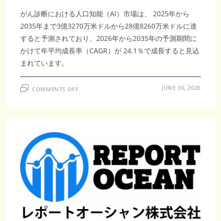
がん診断における人口知能（AI）市場は、 2025年から
2035年まで3億3270万米ドルから28億8260万米ドルに達
すると予測されており、2026年から2035年の予測期間に
かけて年平均成長率（CAGR）が 24.1％で成長すると見込
まれています。
ON
JUNE 30, 2026
COMMENTS OFF
が
ん
診
断
に
お
け
る
人
口
知
能
（AI）
市
場
調
査
レ
ポ
ー