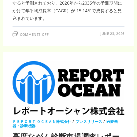
すると予測されており、2026年から2035年の予測期間に
かけて年平均成長率（CAGR）が 15.14％で成長すると見
込まれています。
ON
JUNE 23, 2026
COMMENTS OFF
が
ん
治
療
に
お
け
る
ゲ
ノ
ミ
ク
ス
市
場
調
査
レ
ポ
ー
ト
｜
ＲＥＰＯＲＴ ＯＣＥＡＮ株式会社
/
プレスリリース
/
医療機
2035
器・診断機器
年
2,197
高度ながん診断市場調査レポー
億