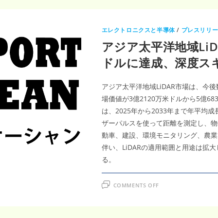
エレクトロニクスと半導体
/
プレスリリ
アジア太平洋地域LiDA
ドルに達成、深度ス
アジア太平洋地域LiDAR市場は、今
場価値が3億2120万米ドルから5億
は、2025年から2033年まで年平均
ザーパルスを使って距離を測定し、物体
動車、建設、環境モニタリング、農業
伴い、LiDARの適用範囲と用途は拡
る。
ON
COMMENTS OFF
ア
ジ
ア
太
平